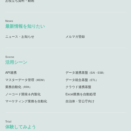
お役立ち資料・動画
最新情報を知りたい
ニュース・お知らせ
メルマガ登録
活用シーン
API連携
データ連携基盤
（EAI・ESB）
マスターデータ管理
データ統合基盤
（MDM）
（ETL）
業務自動化
クラウド連携基盤
（RPA）
ノーコード開発＆内製化
Excel業務を自動処理
マーケティング業務を自動化
自治体・官公庁向け
体験してみよう