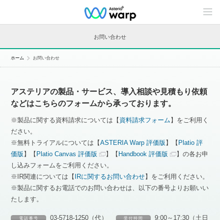
C
o
n
t
お問い合わせ
e
n
t
ホーム
お問い合わせ
s
L
i
n
アステリアの製品・サービス、導入相談や見積もり依頼
e
u
などはこちらのフォームから承っております。
p
※製品に関する資料請求については【
資料請求フォーム
】をご利用く
ださい。
※無料トライアルについては【
ASTERIA Warp 評価版
】【
Platio 評
価版
】【
Platio Canvas 評価版
】【
Handbook 評価版
】の各お申
し込みフォームをご利用ください。
※IR関連については【
IRに関するお問い合わせ
】をご利用ください。
※製品に関するお電話でのお問い合わせは、以下の番号よりお願いい
たします。
03-5718-1250（代）
9:00～17:30（土日
電 話 番 号
受 付 時 間