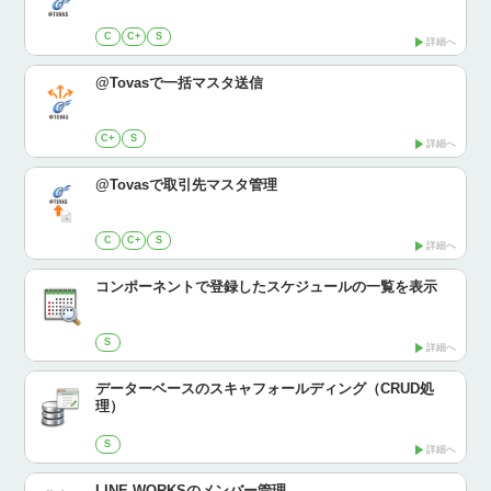
C
C+
S
詳細へ
@Tovasで一括マスタ送信
C+
S
詳細へ
@Tovasで取引先マスタ管理
C
C+
S
詳細へ
コンポーネントで登録したスケジュールの一覧を表示
S
詳細へ
データーベースのスキャフォールディング（CRUD処
理）
S
詳細へ
LINE WORKSのメンバー管理