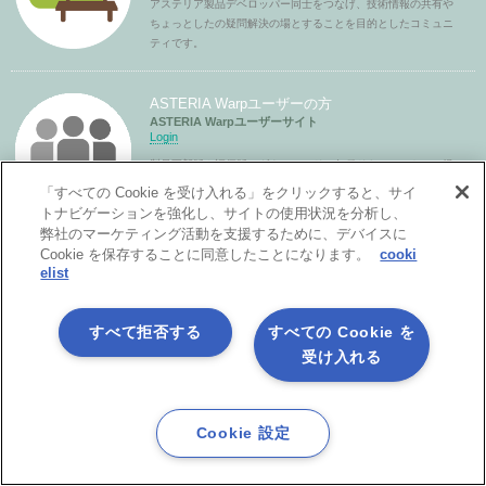
アステリア製品デベロッパー同士をつなげ、技術情報の共有や
ちょっとしたの疑問解決の場とすることを目的としたコミュニ
ティです。
ASTERIA Warpユーザーの方
ASTERIA Warpユーザーサイト
Login
製品更新版や評価版のダウンロード、各種ドキュメントのご提
供、また 技術的なお問合せもこちらで受付ています。
「すべての Cookie を受け入れる」をクリックすると、サイ
トナビゲーションを強化し、サイトの使用状況を分析し、
弊社のマーケティング活動を支援するために、デバイスに
Cookie を保存することに同意したことになります。
cooki
ASTERIA Warpパートナーの方
elist
ASTERIA Warpパートナーサイト
Login
パートナーライセンスの発行や各種ドキュメントのご提供をし
すべて拒否する
すべての Cookie を
ています。
受け入れる
Cookie 設定