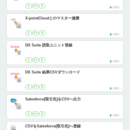
C
C+
S
詳細へ
X-pointCloudとのマスター連携
C
C+
S
詳細へ
DX Suite 読取ユニット登録
C
C+
S
詳細へ
DX Suite 結果CSVダウンロード
C
C+
S
詳細へ
Salesforce[取引先]をCSVへ出力
C
C+
S
詳細へ
CSVをSalesforce[取引先]へ登録