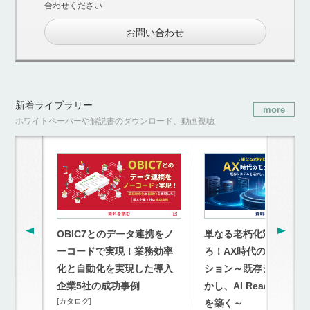
合わせください
お問い合わせ
新着ライブラリー
more
ホワイトペーパーや解説書のダウンロード、動画視聴
OBIC7とのデータ連携をノ
単なる老朽化対策を超
ーコードで実現！業務効率
ろ！AX時代のモダナイ
化と自動化を実現した導入
ション～既存システム
企業5社の成功事例
かし、AI Readyな連携
[カタログ]
を築く～