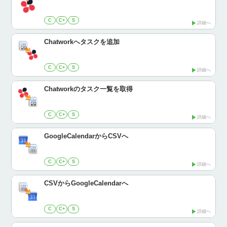
C
C+
S
詳細へ
Chatworkへタスクを追加
C
C+
S
詳細へ
Chatworkのタスク一覧を取得
C
C+
S
詳細へ
GoogleCalendarからCSVへ
C
C+
S
詳細へ
CSVからGoogleCalendarへ
C
C+
S
詳細へ