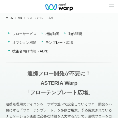
C
o
n
t
ホーム
特長
フローテンプレート広場
e
n
t
フローサービス
機能動画
動作環境
s
L
i
オプション機能
テンプレート広場
n
e
技術者向け情報（ADN）
u
p
連携フロー開発が不要に！
ASTERIA Warp
「フローテンプレート
広場
」
連携処理用のアイコンを一つずつ並べて設定していくフロー開発を不
要にする「フローテンプレート」を多数ご用意。予め用意されている
ナビゲーション画面に必要な情報を入力するだけで、連携フローを自