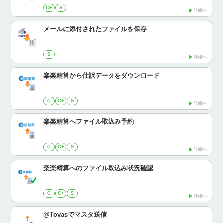
C+
S
詳細へ
メールに添付されたファイルを保存
S
詳細へ
楽楽精算から仕訳データをダウンロード
C
C+
S
詳細へ
楽楽精算へファイル取込み予約
C
C+
S
詳細へ
楽楽精算へのファイル取込み状況確認
C
C+
S
詳細へ
@Tovasでマスタ送信