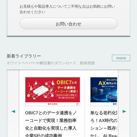
お見積もや製品導入についてご不明な点はお気軽にお問い
合わせください
お問い合わせ
新着ライブラリー
more
ホワイトペーパーや解説書のダウンロード、動画視聴
OBIC7とのデータ連携をノ
単なる老朽化対策を超
ーコードで実現！業務効率
ろ！AX時代のモダナイ
化と自動化を実現した導入
ション～既存システム
企業5社の成功事例
かし、AI Readyな連携