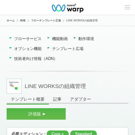
C
o
n
t
ホーム
特長
フローテンプレート広場
LINE WORKSの組織管理
e
n
t
フローサービス
機能動画
動作環境
s
L
i
オプション機能
テンプレート広場
n
e
技術者向け情報（ADN）
u
p
LINE WORKSの組織管理
テンプレート概要
記事
アダプター
評価版
必要エディション：
Core +
Standard