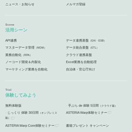
ニュース・お知らせ
メルマガ登録
活用シーン
API連携
データ連携基盤
（EAI・ESB）
マスターデータ管理
データ統合基盤
（MDM）
（ETL）
業務自動化
クラウド連携基盤
（RPA）
ノーコード開発＆内製化
Excel業務を自動処理
マーケティング業務を自動化
自治体・官公庁向け
体験してみよう
無料体験版
手ぶら de 体験 5日間
（クラウド版）
じっくり 体験 30日間
ASTERIA Warp体験セミナー
（オンプレミス
版）
ASTERIA Warp Core体験セミナー
書籍プレゼント キャンペーン