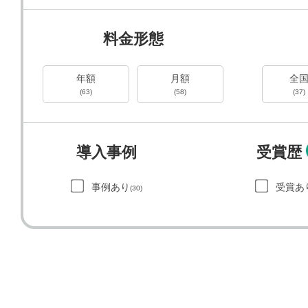
料金形態
年額
月額
全
(63)
(58)
(37)
導入事例
受賞歴
事例あり
受賞あ
(30)