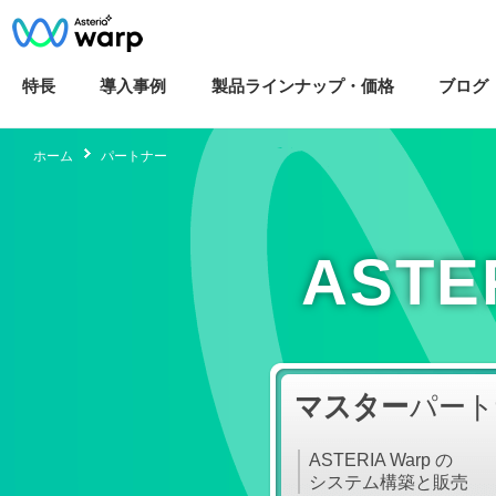
特長
導入
事例
製品ラインナップ・
価格
ブログ
ホーム
パートナー
AST
マスター
パート
ASTERIA Warp の
システム構築と販売