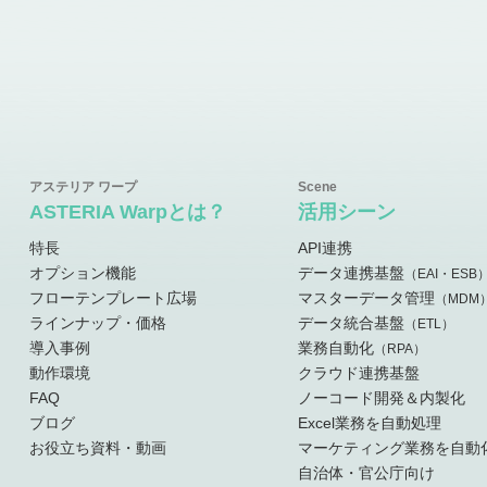
ASTERIA Warpとは？
活用シーン
特長
API連携
オプション機能
データ連携基盤
（EAI・ESB
フローテンプレート広場
マスターデータ管理
（MDM
ラインナップ・価格
データ統合基盤
（ETL）
導入事例
業務自動化
（RPA）
動作環境
クラウド連携基盤
FAQ
ノーコード開発＆内製化
ブログ
Excel業務を自動処理
お役立ち資料・動画
マーケティング業務を自動
自治体・官公庁向け