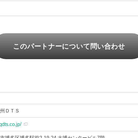
縄
このパートナーについて問い合わせ
九州ＤＴＳ
qdts.co.jp/
市博多区博多駅前2-19-24 大博センタービル7階