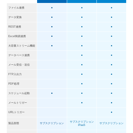
ファイル連携
●
●
●
データ変換
●
●
●
REST連携
●
●
●
Excel簡易連携
●
●
●
大容量ストリーム機能
●
●
●
データベース連携
●
●
メール受信・送信
●
●
FTP入出力
●
●
PDF処理
●
●
スケジュール起動
●
●
●
メールトリガー
●
●
URLトリガー
●
サブスクリプション
製品形態
サブスクリプション
サブスクリプション
iPaaS