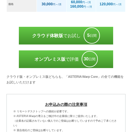
60,000
円～/月
30,000
120,000
価格
円～/月
円～/月
160,000
円～/月
5
クラウド体験版
でお試し
日間
30
オンプレミス版
で評価
日間
クラウド版・オンプレミス版どちらも、「ASTERIA Warp Core」の全ての機能を
お試しいただけます
お申込みの際の注意事項
※ リモートデスクトップへの接続が必要です。
※ ASTERIA Warpの導入をご検討中の企業様に限りご提供いたします。
（企業名の記載されていない個人でのご登録はお断りしていますので予めご了承くださ
い）
※ 競合他社のご登録はお断りしています。