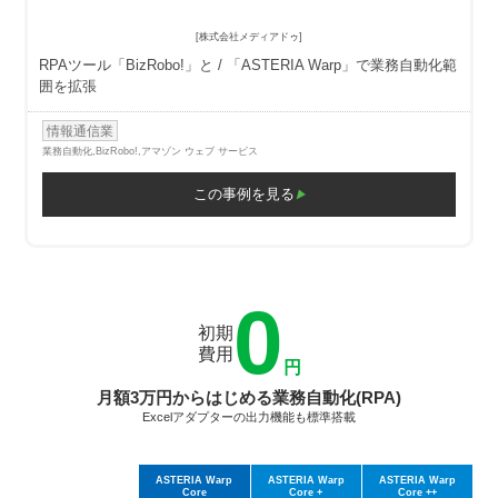
[株式会社メディアドゥ]
RPAツール「BizRobo!」と
「ASTERIA Warp」で業務自動化範
囲を拡張
情報通信業
業務自動化,
BizRobo!,アマゾン ウェブ サービス
この事例を見る
0
初期
費用
円
月額3万円からはじめる業務自動化(RPA)
Excelアダプターの出力機能も標準搭載
ASTERIA Warp
ASTERIA Warp
ASTERIA Warp
Core
Core +
Core ++