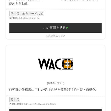
続きを自動化
宿泊業，飲食サービス業
業務自動化,
kintone,SmartHR
この事例を見る
株式会社ニックス
[株式会社ワコー]
顧客毎の仕様書に応じた受注処理を業務部門で内製・自動化
製造業
内製化,業務自動化,
Excel / CSV,kintone,Slack