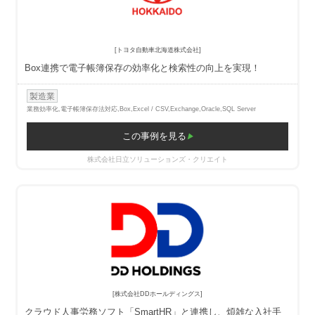
[トヨタ自動車北海道株式会社]
Box連携で電子帳簿保存の効率化と検索性の向上を実現！
製造業
業務効率化,電子帳簿保存法対応,
Box,Excel / CSV,Exchange,Oracle,SQL Server
この事例を見る
株式会社日立ソリューションズ・クリエイト
[株式会社DDホールディングス]
クラウド人事労務ソフト「SmartHR」と連携し、煩雑な入社手