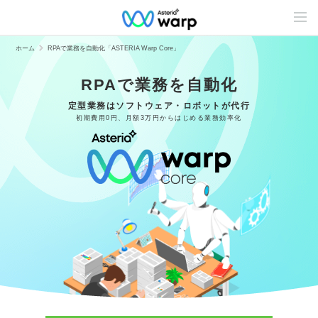
C
o
n
t
ホーム
RPAで業務を自動化「ASTERIA Warp Core」
e
n
t
RPAで業務を自動化
s
L
定型業務はソフトウェア・ロボットが代行
i
初期費用0円、
月額3万円からはじめる
業務効率化
n
e
u
p