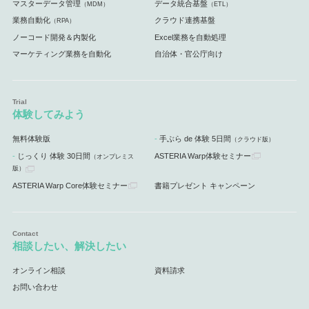
マスターデータ管理
データ統合基盤
（MDM）
（ETL）
業務自動化
クラウド連携基盤
（RPA）
ノーコード開発＆内製化
Excel業務を自動処理
マーケティング業務を自動化
自治体・官公庁向け
体験してみよう
無料体験版
手ぶら de 体験 5日間
（クラウド版）
じっくり 体験 30日間
ASTERIA Warp体験セミナー
（オンプレミス
版）
ASTERIA Warp Core体験セミナー
書籍プレゼント キャンペーン
相談したい、解決したい
オンライン相談
資料請求
お問い合わせ