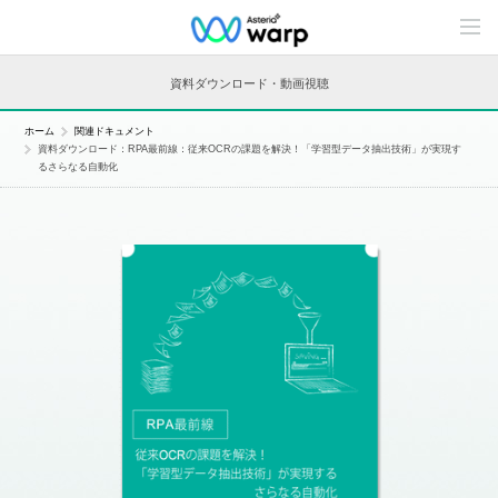
C
o
n
t
資料ダウンロード・動画視聴
e
n
t
ホーム
関連ドキュメント
s
資料ダウンロード：RPA最前線：従来OCRの課題を解決！「学習型データ抽出技術」が実現す
L
るさらなる自動化
i
n
e
u
p