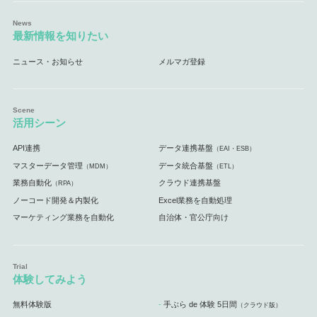
最新情報を知りたい
ニュース・お知らせ
メルマガ登録
活用シーン
API連携
データ連携基盤
（EAI・ESB）
マスターデータ管理
データ統合基盤
（MDM）
（ETL）
業務自動化
クラウド連携基盤
（RPA）
ノーコード開発＆内製化
Excel業務を自動処理
マーケティング業務を自動化
自治体・官公庁向け
体験してみよう
無料体験版
手ぶら de 体験 5日間
（クラウド版）