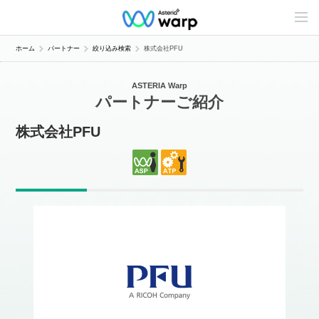
C
o
n
t
ホーム
パートナー
絞り込み検索
株式会社PFU
e
n
t
ASTERIA Warp
s
パートナーご紹介
L
i
n
株式会社PFU
e
u
p