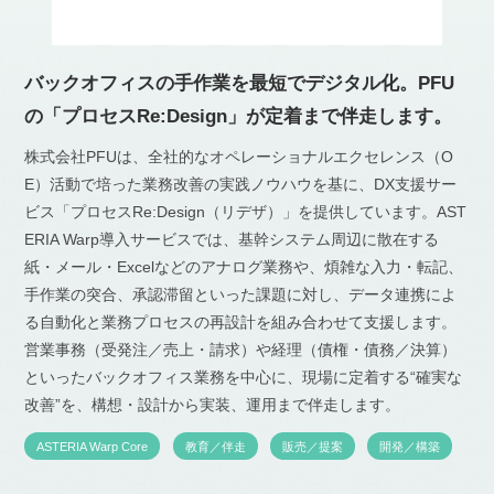
バックオフィスの手作業を最短でデジタル化。PFU
の「プロセスRe:Design」が定着まで伴走します。
株式会社PFUは、全社的なオペレーショナルエクセレンス（O
E）活動で培った業務改善の実践ノウハウを基に、DX支援サー
ビス「プロセスRe:Design（リデザ）」を提供しています。AST
ERIA Warp導入サービスでは、基幹システム周辺に散在する
紙・メール・Excelなどのアナログ業務や、煩雑な入力・転記、
手作業の突合、承認滞留といった課題に対し、データ連携によ
る自動化と業務プロセスの再設計を組み合わせて支援します。
営業事務（受発注／売上・請求）や経理（債権・債務／決算）
といったバックオフィス業務を中心に、現場に定着する“確実な
改善”を、構想・設計から実装、運用まで伴走します。
ASTERIA Warp Core
教育／伴走
販売／提案
開発／構築