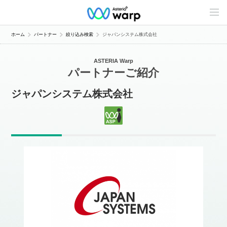
C
o
n
t
ホーム
パートナー
絞り込み検索
ジャパンシステム株式会社
e
n
t
ASTERIA Warp
s
パートナーご紹介
L
i
n
ジャパンシステム株式会社
e
u
p