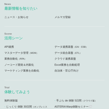
最新情報を知りたい
ニュース・お知らせ
メルマガ登録
活用シーン
API連携
データ連携基盤
（EAI・ESB）
マスターデータ管理
データ統合基盤
（MDM）
（ETL）
業務自動化
クラウド連携基盤
（RPA）
ノーコード開発＆内製化
Excel業務を自動処理
マーケティング業務を自動化
自治体・官公庁向け
体験してみよう
無料体験版
手ぶら de 体験 5日間
（クラウド版）
じっくり 体験 30日間
ASTERIA Warp体験セミナー
（オンプレミス