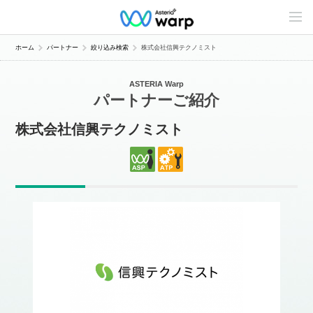
C
o
n
t
ホーム
パートナー
絞り込み検索
株式会社信興テクノミスト
e
n
t
ASTERIA Warp
s
パートナーご紹介
L
i
n
株式会社信興テクノミスト
e
u
p