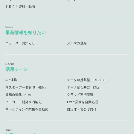
お役立ち資料・動画
最新情報を知りたい
ニュース・お知らせ
メルマガ登録
活用シーン
API連携
データ連携基盤
（EAI・ESB）
マスターデータ管理
データ統合基盤
（MDM）
（ETL）
業務自動化
クラウド連携基盤
（RPA）
ノーコード開発＆内製化
Excel業務を自動処理
マーケティング業務を自動化
自治体・官公庁向け