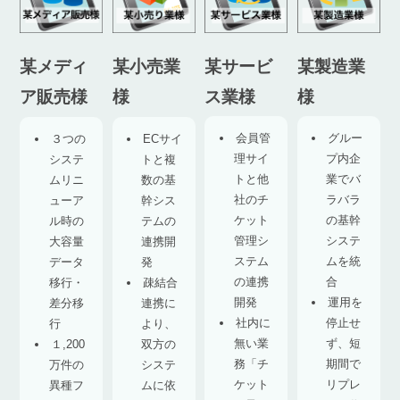
某サービ
某製造業
某メディ
某小売業
ス業様
様
ア販売様
様
会員管
グルー
３つの
ECサイ
理サイ
プ内企
システ
トと複
トと他
業でバ
ムリニ
数の基
社のチ
ラバラ
ューア
幹シス
ケット
の基幹
ル時の
テムの
管理シ
システ
大容量
連携開
ステム
ムを統
データ
発
の連携
合
移行・
疎結合
開発
運用を
差分移
連携に
社内に
停止せ
行
より、
無い業
ず、短
１,200
双方の
務「チ
期間で
万件の
システ
ケット
リプレ
異種フ
ムに依