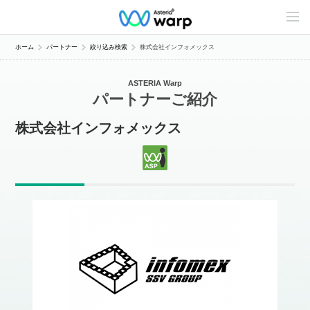
C
o
n
t
ホーム
パートナー
絞り込み検索
株式会社インフォメックス
e
n
t
ASTERIA Warp
s
パートナーご紹介
L
i
n
株式会社インフォメックス
e
u
p