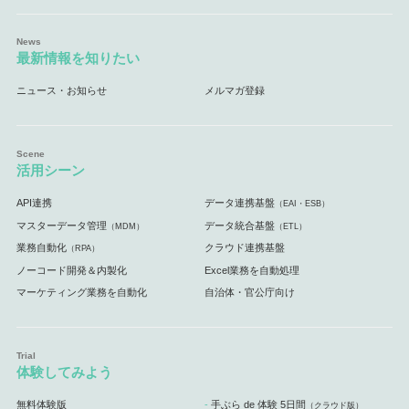
最新情報を知りたい
ニュース・お知らせ
メルマガ登録
活用シーン
API連携
データ連携基盤
（EAI・ESB）
マスターデータ管理
データ統合基盤
（MDM）
（ETL）
業務自動化
クラウド連携基盤
（RPA）
ノーコード開発＆内製化
Excel業務を自動処理
マーケティング業務を自動化
自治体・官公庁向け
体験してみよう
無料体験版
手ぶら de 体験 5日間
（クラウド版）