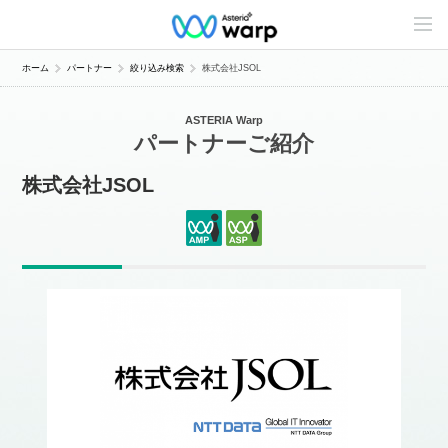
C
o
n
t
ホーム
パートナー
絞り込み検索
株式会社JSOL
e
n
t
ASTERIA Warp
s
パートナーご紹介
L
i
n
株式会社JSOL
e
u
p