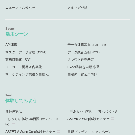
ニュース・お知らせ
メルマガ登録
活用シーン
API連携
データ連携基盤
（EAI・ESB）
マスターデータ管理
データ統合基盤
（MDM）
（ETL）
業務自動化
クラウド連携基盤
（RPA）
ノーコード開発＆内製化
Excel業務を自動処理
マーケティング業務を自動化
自治体・官公庁向け
体験してみよう
無料体験版
手ぶら de 体験 5日間
（クラウド版）
じっくり 体験 30日間
ASTERIA Warp体験セミナー
（オンプレミス
版）
ASTERIA Warp Core体験セミナー
書籍プレゼント キャンペーン