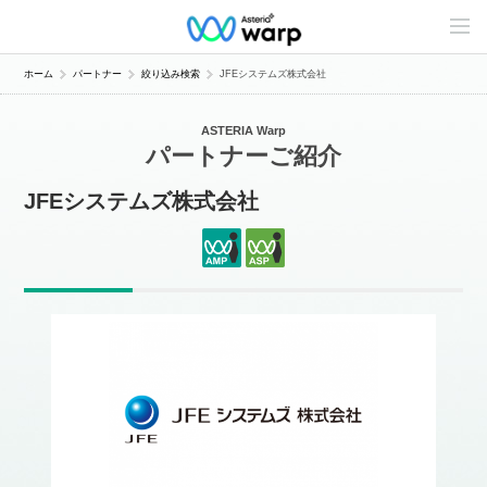
C
o
n
t
ホーム
パートナー
絞り込み検索
JFEシステムズ株式会社
e
n
t
ASTERIA Warp
s
パートナーご紹介
L
i
n
JFEシステムズ株式会社
e
u
p