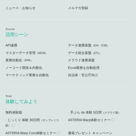
ニュース・お知らせ
メルマガ登録
活用シーン
API連携
データ連携基盤
（EAI・ESB）
マスターデータ管理
データ統合基盤
（MDM）
（ETL）
業務自動化
クラウド連携基盤
（RPA）
ノーコード開発＆内製化
Excel業務を自動処理
マーケティング業務を自動化
自治体・官公庁向け
体験してみよう
無料体験版
手ぶら de 体験 5日間
（クラウド版）
じっくり 体験 30日間
ASTERIA Warp体験セミナー
（オンプレミス
版）
ASTERIA Warp Core体験セミナー
書籍プレゼント キャンペーン