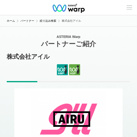
C
o
n
t
ホーム
パートナー
絞り込み検索
株式会社アイル
e
n
t
ASTERIA Warp
s
パートナーご紹介
L
i
n
株式会社アイル
e
u
p