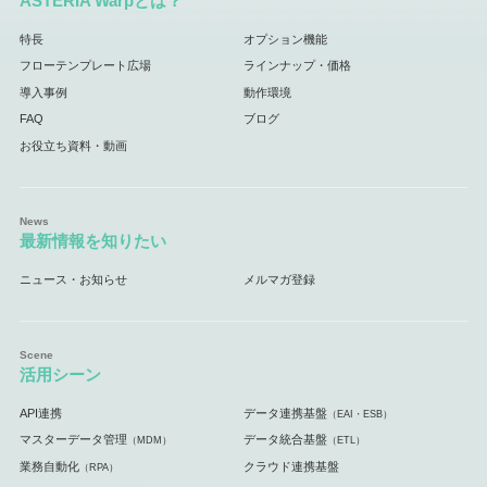
ASTERIA Warpとは？
特長
オプション機能
フローテンプレート広場
ラインナップ・価格
導入事例
動作環境
FAQ
ブログ
お役立ち資料・動画
最新情報を知りたい
ニュース・お知らせ
メルマガ登録
活用シーン
API連携
データ連携基盤
（EAI・ESB）
マスターデータ管理
データ統合基盤
（MDM）
（ETL）
業務自動化
クラウド連携基盤
（RPA）