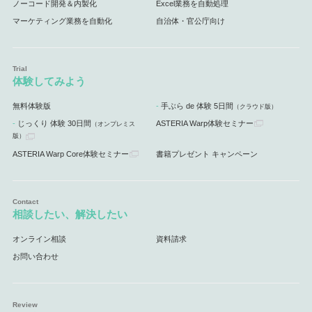
ノーコード開発＆内製化
Excel業務を自動処理
マーケティング業務を自動化
自治体・官公庁向け
体験してみよう
無料体験版
手ぶら de 体験 5日間
（クラウド版）
じっくり 体験 30日間
ASTERIA Warp体験セミナー
（オンプレミス
版）
ASTERIA Warp Core体験セミナー
書籍プレゼント キャンペーン
相談したい、解決したい
オンライン相談
資料請求
お問い合わせ