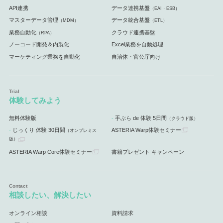
API連携
データ連携基盤
（EAI・ESB）
マスターデータ管理
データ統合基盤
（MDM）
（ETL）
業務自動化
クラウド連携基盤
（RPA）
ノーコード開発＆内製化
Excel業務を自動処理
マーケティング業務を自動化
自治体・官公庁向け
体験してみよう
無料体験版
手ぶら de 体験 5日間
（クラウド版）
じっくり 体験 30日間
ASTERIA Warp体験セミナー
（オンプレミス
版）
ASTERIA Warp Core体験セミナー
書籍プレゼント キャンペーン
相談したい、解決したい
オンライン相談
資料請求