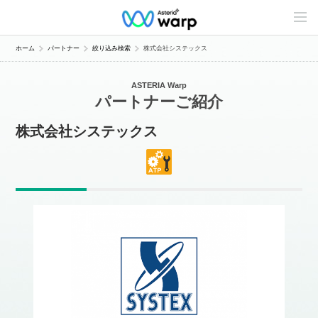
C
o
n
t
ホーム
パートナー
絞り込み検索
株式会社システックス
e
n
t
ASTERIA Warp
s
パートナーご紹介
L
i
n
株式会社システックス
e
u
p