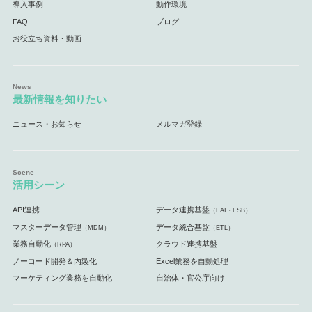
導入事例
動作環境
FAQ
ブログ
お役立ち資料・動画
最新情報を知りたい
ニュース・お知らせ
メルマガ登録
活用シーン
API連携
データ連携基盤
（EAI・ESB）
マスターデータ管理
データ統合基盤
（MDM）
（ETL）
業務自動化
クラウド連携基盤
（RPA）
ノーコード開発＆内製化
Excel業務を自動処理
マーケティング業務を自動化
自治体・官公庁向け