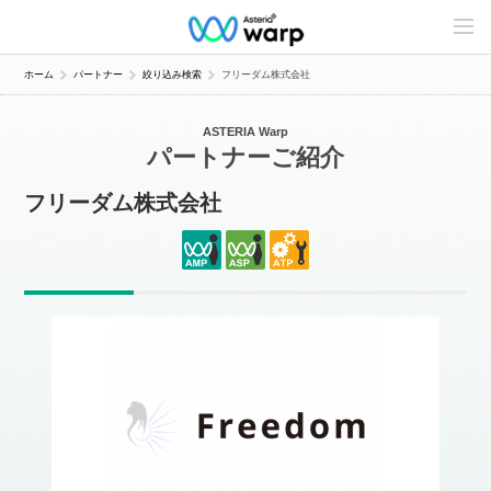
C
o
n
t
ホーム
パートナー
絞り込み検索
フリーダム株式会社
e
n
t
ASTERIA Warp
s
パートナーご紹介
L
i
n
フリーダム株式会社
e
u
p