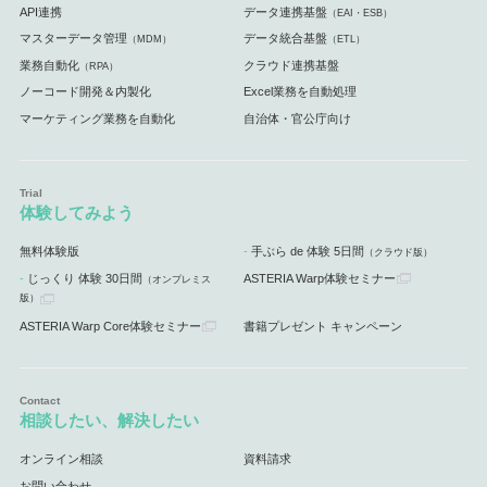
API連携
データ連携基盤
（EAI・ESB）
マスターデータ管理
データ統合基盤
（MDM）
（ETL）
業務自動化
クラウド連携基盤
（RPA）
ノーコード開発＆内製化
Excel業務を自動処理
マーケティング業務を自動化
自治体・官公庁向け
体験してみよう
無料体験版
手ぶら de 体験 5日間
（クラウド版）
じっくり 体験 30日間
ASTERIA Warp体験セミナー
（オンプレミス
版）
ASTERIA Warp Core体験セミナー
書籍プレゼント キャンペーン
相談したい、解決したい
オンライン相談
資料請求
お問い合わせ