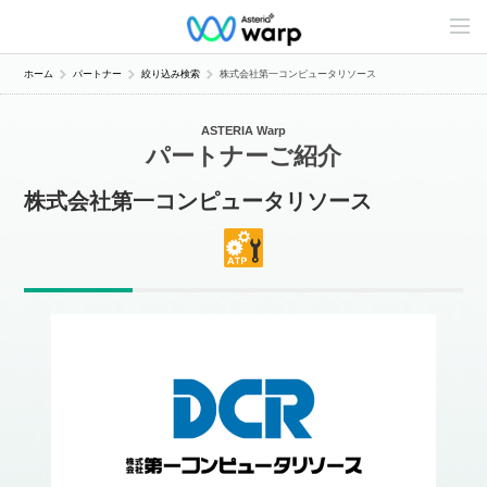
C
o
n
t
ホーム
パートナー
絞り込み検索
株式会社第一コンピュータリソース
e
n
t
ASTERIA Warp
s
パートナーご紹介
L
i
n
株式会社第一コンピュータリソース
e
u
p