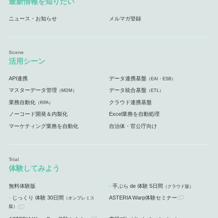
最新情報を知りたい
ニュース・お知らせ
メルマガ登録
活用シーン
API連携
データ連携基盤
（EAI・ESB）
マスターデータ管理
データ統合基盤
（MDM）
（ETL）
業務自動化
クラウド連携基盤
（RPA）
ノーコード開発＆内製化
Excel業務を自動処理
マーケティング業務を自動化
自治体・官公庁向け
体験してみよう
無料体験版
手ぶら de 体験 5日間
（クラウド版）
じっくり 体験 30日間
ASTERIA Warp体験セミナー
（オンプレミス
版）