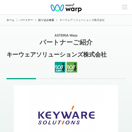
C
o
n
t
ホーム
パートナー
絞り込み検索
キーウェアソリューションズ株式会社
e
n
t
ASTERIA Warp
s
パートナーご紹介
L
i
n
キーウェアソリューションズ株式会社
e
u
p