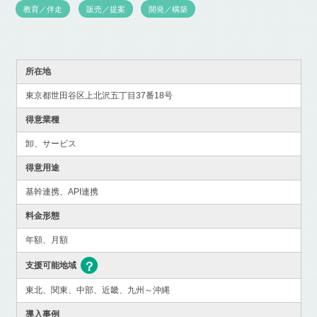
教育／伴走
販売／提案
開発／構築
所在地
東京都世田谷区上北沢五丁目37番18号
得意業種
卸、サービス
得意用途
基幹連携、API連携
料金形態
年額、月額
支援可能地域
東北、関東、中部、近畿、九州～沖縄
導入事例