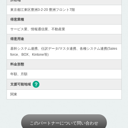
東京都江東区豊洲3-2-20 豊洲フロント7階
得意業種
サービス業、情報通信業、不動産業
得意用途
基幹システム連携、仕訳データ/マスタ連携、各種システム連携(Sales
force、BOX、Kintone等)
料金形態
年額、月額
支援可能地域
関東
このパートナーについて問い合わせ