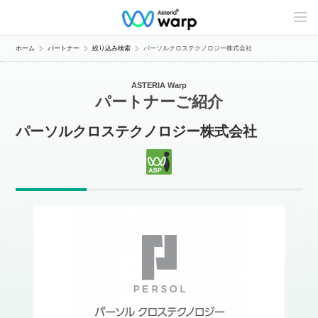
C
o
n
t
ホーム
パートナー
絞り込み検索
パーソルクロステクノロジー株式会社
e
n
t
ASTERIA Warp
s
パートナーご紹介
L
i
n
パーソルクロステクノロジー株式会社
e
u
p