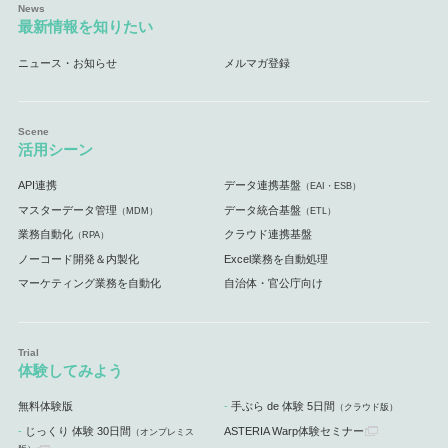
最新情報を知りたい
ニュース・お知らせ
メルマガ登録
活用シーン
API連携
データ連携基盤
（EAI・ESB）
マスターデータ管理
データ統合基盤
（MDM）
（ETL）
業務自動化
クラウド連携基盤
（RPA）
ノーコード開発＆内製化
Excel業務を自動処理
マーケティング業務を自動化
自治体・官公庁向け
体験してみよう
無料体験版
手ぶら de 体験 5日間
（クラウド版）
じっくり 体験 30日間
ASTERIA Warp体験セミナー
（オンプレミス