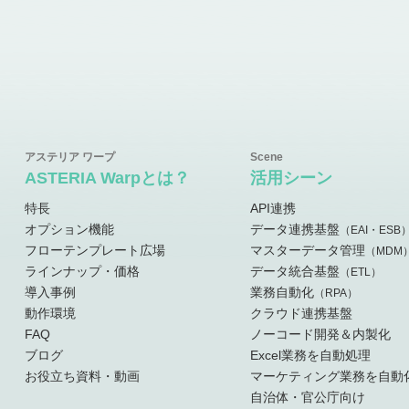
ASTERIA Warpとは？
活用シーン
特長
API連携
オプション機能
データ連携基盤
（EAI・ESB
フローテンプレート広場
マスターデータ管理
（MDM
ラインナップ・価格
データ統合基盤
（ETL）
導入事例
業務自動化
（RPA）
動作環境
クラウド連携基盤
FAQ
ノーコード開発＆内製化
ブログ
Excel業務を自動処理
お役立ち資料・動画
マーケティング業務を自動
自治体・官公庁向け