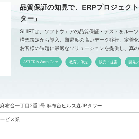
品質保証の知見で、ERPプロジェク
ター」
SHIFTは、ソフトウェアの品質保証・テストをルー
構想策定から導入、難易度の高いデータ移行、定着化
お客様の課題に最適なソリューションを提供し、真の
ASTERIA Warp Core
教育／伴走
販売／提案
開発
麻布台一丁目3番1号 麻布台ヒルズ森JPタワー
サービス業