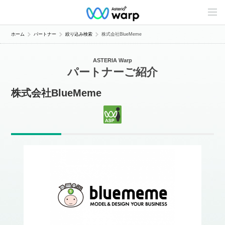
C
o
n
t
ホーム
パートナー
絞り込み検索
株式会社BlueMeme
e
n
t
ASTERIA Warp
s
パートナーご紹介
L
i
n
株式会社BlueMeme
e
u
p