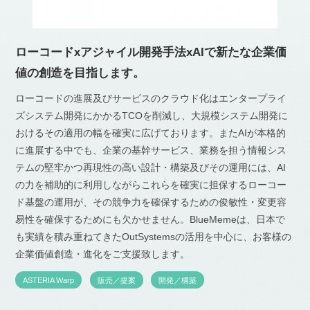
ローコードxアジャイル開発手法xAIで新たな企業価
値の創造を目指します。
ローコードの進展及びサービスのクラウド化はエンタープライ
ズシステム開発にかかるTCOを削減し、大規模システム開発に
おけるその適用の幅を確実に広げております。またAIが本格的
に進展する中でも、企業の基幹サービス、業務を担う情報シス
テムの堅牢かつ再現性の高い設計・構築及びその運用には、AI
の力を補助的に利用しながらこれらを確実に担保するローコー
ド基盤の運用が、その競争力を確保するための俊敏性・変更容
易性を確保するためにも欠かせません。BlueMemeは、日本で
も実績を積み重ねてきたOutSystemsの活用を中心に、お客様の
企業価値創造・進化をご支援致します。
ASTERIA Warp
販売／提案
開発／構築