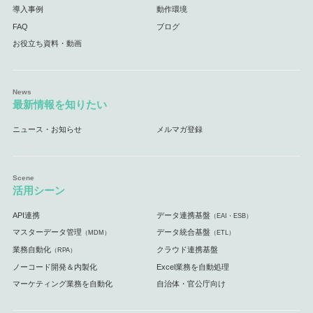
導入事例
動作環境
FAQ
ブログ
お役立ち資料・動画
最新情報を知りたい
ニュース・お知らせ
メルマガ登録
活用シーン
API連携
データ連携基盤
（EAI・ESB）
マスターデータ管理
データ統合基盤
（MDM）
（ETL）
業務自動化
クラウド連携基盤
（RPA）
ノーコード開発＆内製化
Excel業務を自動処理
マーケティング業務を自動化
自治体・官公庁向け