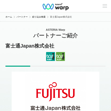
C
o
n
t
ホーム
パートナー
絞り込み検索
富士通Japan株式会社
e
n
t
ASTERIA Warp
s
パートナーご紹介
L
i
n
富士通Japan株式会社
e
u
p