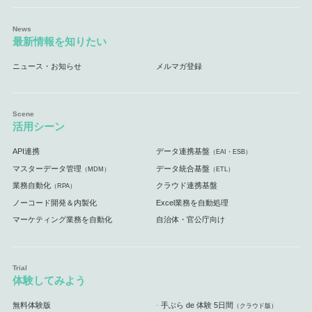
最新情報を知りたい
ニュース・お知らせ
メルマガ登録
活用シーン
API連携
データ連携基盤
（EAI・ESB）
マスターデータ管理
データ統合基盤
（MDM）
（ETL）
業務自動化
クラウド連携基盤
（RPA）
ノーコード開発＆内製化
Excel業務を自動処理
マーケティング業務を自動化
自治体・官公庁向け
体験してみよう
無料体験版
手ぶら de 体験 5日間
（クラウド版）