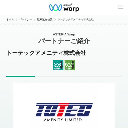
C
o
n
t
ホーム
パートナー
絞り込み検索
トーテックアメニティ株式会社
e
n
t
ASTERIA Warp
s
パートナーご紹介
L
i
n
トーテックアメニティ株式会社
e
u
p