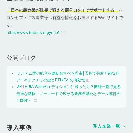
「日本の製造業が世界で戦える競争力をITでサポートする」
を
コンセプトに製造業様へ有益な情報をお届けするWebサイトで
す。
https://www.totec-sangyo.jp/
公開ブログ
システム間の結合を疎結合すべき理由│柔軟で持続可能なIT
アーキテクチャの鍵とETL/EAIの有効性
ASTERIA Warpのエディションに迷ったら？機能一覧で見る
最適な選択～ノーコードで広がる業務自動化とデータ連携の
可能性～
導入企業一覧
導入事例