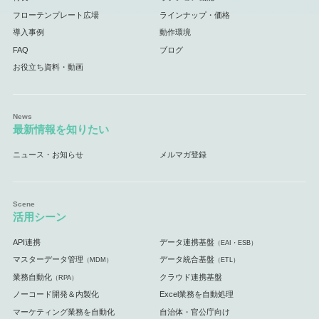
フローテンプレート広場
ラインナップ・価格
導入事例
動作環境
FAQ
ブログ
お役立ち資料・動画
最新情報を知りたい
ニュース・お知らせ
メルマガ登録
活用シーン
API連携
データ連携基盤
（EAI・ESB）
マスターデータ管理
データ統合基盤
（MDM）
（ETL）
業務自動化
クラウド連携基盤
（RPA）
ノーコード開発＆内製化
Excel業務を自動処理
マーケティング業務を自動化
自治体・官公庁向け