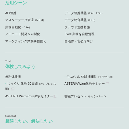
活用シーン
API連携
データ連携基盤
（EAI・ESB）
マスターデータ管理
データ統合基盤
（MDM）
（ETL）
業務自動化
クラウド連携基盤
（RPA）
ノーコード開発＆内製化
Excel業務を自動処理
マーケティング業務を自動化
自治体・官公庁向け
体験してみよう
無料体験版
手ぶら de 体験 5日間
（クラウド版）
じっくり 体験 30日間
ASTERIA Warp体験セミナー
（オンプレミス
版）
ASTERIA Warp Core体験セミナー
書籍プレゼント キャンペーン
相談したい、解決したい