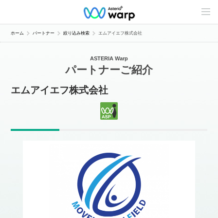
C
o
n
t
ホーム
パートナー
絞り込み検索
エムアイエフ株式会社
e
n
t
ASTERIA Warp
s
パートナーご紹介
L
i
n
エムアイエフ株式会社
e
u
p