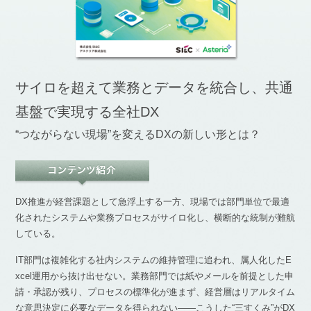
サイロを超えて業務とデータを統合し、共通
基盤で実現する全社DX
“つながらない現場”を変えるDXの新しい形とは？
DX推進が経営課題として急浮上する一方、現場では部門単位で最適
化されたシステムや業務プロセスがサイロ化し、横断的な統制が難航
している。
IT部門は複雑化する社内システムの維持管理に追われ、属人化したE
xcel運用から抜け出せない。業務部門では紙やメールを前提とした申
請・承認が残り、プロセスの標準化が進まず、経営層はリアルタイム
な意思決定に必要なデータを得られない――こうした“三すくみ”がDX