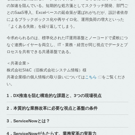
の加速を阻んでいる。短期的な処方箋としてスクラッチ開発、部門ご
とのSaaS導入、Excelベースの延命策が選ばれがちだが、設計者依存
によるブラックボックス化や再サイロ化、運用負荷の増大といった
「よくある失敗」を繰り返してしまう。
今求められるのは、標準化されたIT運用基盤とノーコードで柔軟につ
なぐ連携レイヤーを両立し、IT・業務・経営が同じ視点でデータとプ
ロセスを共有できる共通基盤である。
＜共著企業＞
株式会社SI&C（旧株式会社システム情報）様
共著企業様の個人情報の取り扱いについては
こちら
をご覧くださ
い。
1．DX推進を阻む構造的な課題と、3つの現場視点
2．本質的な業務改革に必要な視点と基盤の条件
3．ServiceNowとは？
4．ServiceNowがもたらす、業務変革の実装力