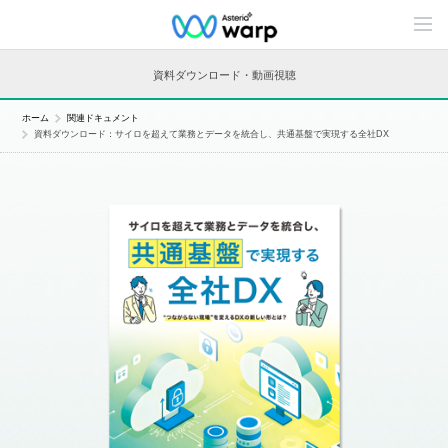
C
o
n
t
資料ダウンロード・動画視聴
e
n
t
ホーム
関連ドキュメント
s
資料ダウンロード：サイロを超えて業務とデータを統合し、共通基盤で実現する全社DX
L
i
n
e
u
p