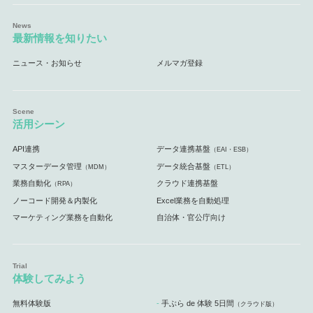
最新情報を知りたい
ニュース・お知らせ
メルマガ登録
活用シーン
API連携
データ連携基盤
（EAI・ESB）
マスターデータ管理
データ統合基盤
（MDM）
（ETL）
業務自動化
クラウド連携基盤
（RPA）
ノーコード開発＆内製化
Excel業務を自動処理
マーケティング業務を自動化
自治体・官公庁向け
体験してみよう
無料体験版
手ぶら de 体験 5日間
（クラウド版）