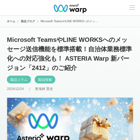
C
o
n
t
ホーム
製品ブログ
Microsoft TeamsやLINE WORKSへのメッ...
e
n
t
Microsoft TeamsやLINE WORKSへのメッ
s
L
セージ送信機能を標準搭載！自治体業務標準
i
n
化への対応強化も！ ASTERIA Warp 新バー
e
u
ジョン「2412」のご紹介
p
製品コラム
製品情報
2024/12/24 ｜
東海林 賢史