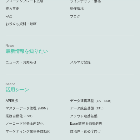
フローテンプレート広場
ラインナップ・価格
導入事例
動作環境
FAQ
ブログ
お役立ち資料・動画
最新情報を知りたい
ニュース・お知らせ
メルマガ登録
活用シーン
API連携
データ連携基盤
（EAI・ESB）
マスターデータ管理
データ統合基盤
（MDM）
（ETL）
業務自動化
クラウド連携基盤
（RPA）
ノーコード開発＆内製化
Excel業務を自動処理
マーケティング業務を自動化
自治体・官公庁向け