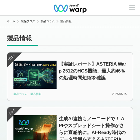
C
o
n
t
ホーム
製品ブログ
製品コラム
製品情報
e
n
t
製品情報
s
L
i
n
e
【実証レポート】ASTERIA War
u
p
p 2512のHCS機能、最大約46％
の処理時間短縮を確認
製品コラム
製品情報
2026/06/15
生成AI連携もノーコードで！ A
PIやスプレッドシート操作がさ
らに直感的に。AI-Ready時代の
データ活用を支えるASTERIA