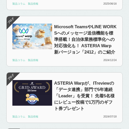
製品コラム
製品情報
2025/06/16
Microsoft TeamsやLINE WORK
Sへのメッセージ送信機能を標
準搭載！自治体業務標準化への
対応強化も！ ASTERIA Warp
新バージョン「2412」のご紹介
製品コラム
製品情報
2024/12/24
ASTERIA Warpが、ITreviewの
「データ連携」部門で5年連続
「Leader」を受賞！ 先着5名様
にレビュー投稿で1万円のギフ
ト券プレゼント
製品コラム
製品情報
2024/07/18