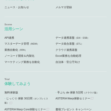
ニュース・お知らせ
メルマガ登録
活用シーン
API連携
データ連携基盤
（EAI・ESB）
マスターデータ管理
データ統合基盤
（MDM）
（ETL）
業務自動化
クラウド連携基盤
（RPA）
ノーコード開発＆内製化
Excel業務を自動処理
マーケティング業務を自動化
自治体・官公庁向け
体験してみよう
無料体験版
手ぶら de 体験 5日間
（クラウド版）
じっくり 体験 30日間
ASTERIA Warp体験セミナー
（オンプレミス
版）
ASTERIA Warp Core体験セミナー
書籍プレゼント キャンペーン