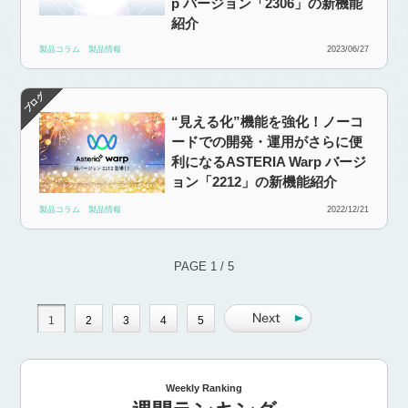
p バージョン「2306」の新機能
紹介
製品コラム
製品情報
2023/06/27
“見える化”機能を強化！ノーコ
ードでの開発・運用がさらに便
利になるASTERIA Warp バージ
ョン「2212」の新機能紹介
製品コラム
製品情報
2022/12/21
PAGE 1 / 5
1
2
3
4
5
Weekly Ranking