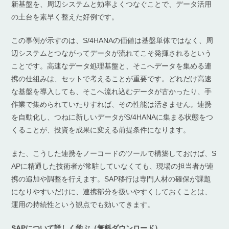
新基盤を、周辺システムと効率よくつなぐことで、データ活用
の土台を素早く整えた好例です。
この事例が示すのは、S/4HANAの価値は基盤単体ではなく、周
辺システムとつながってデータが流れてこそ発揮されるという
ことです。高速なデータ処理基盤と、そこへデータを集める連
携の仕組みは、セットで考えることが重要です。どれだけ高速
な基盤を導入しても、そこへ流れ込むデータが古かったり、手
作業で集められていたりすれば、その性能は活きません。連携
を自動化し、つねに新しいデータがS/4HANAに集まる状態をつ
くることが、投資を成果に変える前提条件になります。
また、こうした連携をノーコードのツールで構築しておけば、S
APに精通した技術者が常駐していなくても、現場の担当者が連
携の追加や調整を行えます。SAP移行は専門人材の確保が課題
になりやすいだけに、連携部分を扱いやすくしておくことは、
運用の持続性という観点でも効いてきます。
SAPについて詳しく学ぶ（無料ダウンロード）