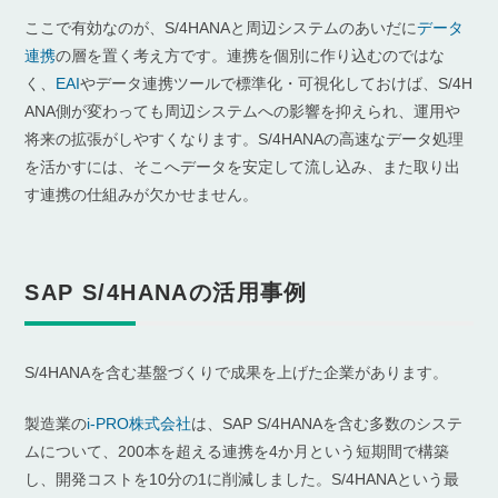
ここで有効なのが、S/4HANAと周辺システムのあいだに
データ
連携
の層を置く考え方です。連携を個別に作り込むのではな
く、
EAI
やデータ連携ツールで標準化・可視化しておけば、S/4H
ANA側が変わっても周辺システムへの影響を抑えられ、運用や
将来の拡張がしやすくなります。S/4HANAの高速なデータ処理
を活かすには、そこへデータを安定して流し込み、また取り出
す連携の仕組みが欠かせません。
SAP S/4HANAの活用事例
S/4HANAを含む基盤づくりで成果を上げた企業があります。
製造業の
i-PRO株式会社
は、SAP S/4HANAを含む多数のシステ
ムについて、200本を超える連携を4か月という短期間で構築
し、開発コストを10分の1に削減しました。S/4HANAという最