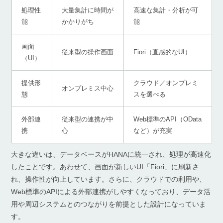
処理性
大量集計に時間が
高速な集計・分析が可
能
かかりがち
能
画面
従来型の操作画面
Fiori（直感的なUI）
（UI）
提供形
クラウド／オンプレミ
オンプレミス中心
態
スを選べる
外部連
従来型の連携が中
Web標準のAPI（OData
携
心
など）が充実
大きな違いは、データベースがHANAに統一され、処理が高速化
したことです。あわせて、画面が新しいUI「Fiori」に刷新さ
れ、操作性が向上しています。さらに、クラウドでの利用や、
Web標準のAPIによる外部連携がしやすくなっており、データ活
用や周辺システムとのつながりを前提とした設計になっていま
す。