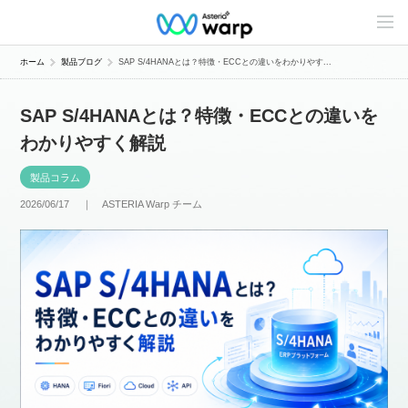
C
o
n
t
ホーム
製品ブログ
SAP S/4HANAとは？特徴・ECCとの違いをわかりやす...
e
n
t
SAP S/4HANAとは？特徴・ECCとの違いを
s
L
わかりやすく解説
i
n
e
製品コラム
u
p
2026/06/17 ｜
ASTERIA Warp チーム