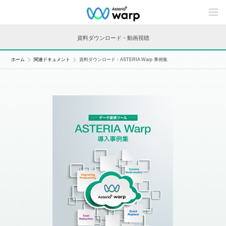
C
o
n
t
資料ダウンロード・動画視聴
e
n
t
ホーム
関連ドキュメント
資料ダウンロード：ASTERIA Warp 事例集
s
L
i
n
e
u
p