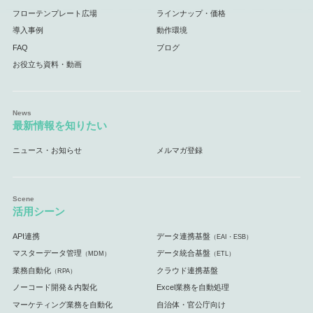
フローテンプレート広場
ラインナップ・価格
導入事例
動作環境
FAQ
ブログ
お役立ち資料・動画
最新情報を知りたい
ニュース・お知らせ
メルマガ登録
活用シーン
API連携
データ連携基盤
（EAI・ESB）
マスターデータ管理
データ統合基盤
（MDM）
（ETL）
業務自動化
クラウド連携基盤
（RPA）
ノーコード開発＆内製化
Excel業務を自動処理
マーケティング業務を自動化
自治体・官公庁向け