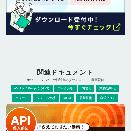
関連ドキュメント
ホワイトペーパーや解説書のダウンロード、動画視聴
ASTERIA Warp について
データ分析
内製化
業務効率化
クラウド
システム連携
MDM
最新技術
自治体DX