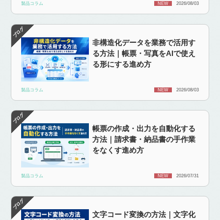
製品コラム
NEW
2026/08/03
非構造化データを業務で活用す
る方法｜帳票・写真をAIで使え
る形にする進め方
製品コラム
NEW
2026/08/03
帳票の作成・出力を自動化する
方法｜請求書・納品書の手作業
をなくす進め方
製品コラム
NEW
2026/07/31
文字コード変換の方法｜文字化