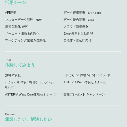
活用シーン
API連携
データ連携基盤
（EAI・ESB）
マスターデータ管理
データ統合基盤
（MDM）
（ETL）
業務自動化
クラウド連携基盤
（RPA）
ノーコード開発＆内製化
Excel業務を自動処理
マーケティング業務を自動化
自治体・官公庁向け
体験してみよう
無料体験版
手ぶら de 体験 5日間
（クラウド版）
じっくり 体験 30日間
ASTERIA Warp体験セミナー
（オンプレミス
版）
ASTERIA Warp Core体験セミナー
書籍プレゼント キャンペーン
相談したい、解決したい