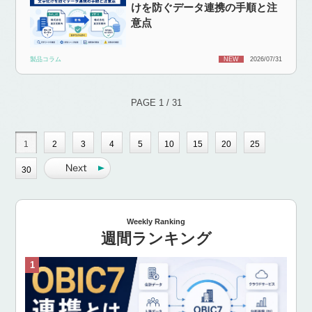
けを防ぐデータ連携の手順と注
意点
製品コラム
NEW
2026/07/31
PAGE 1 / 31
1
2
3
4
5
10
15
20
25
30
Weekly Ranking
週間ランキング