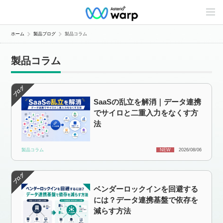
C
o
n
t
ホーム
製品ブログ
製品コラム
e
n
t
製品コラム
s
L
i
n
e
SaaSの乱立を解消｜データ連携
u
p
でサイロと二重入力をなくす方
法
製品コラム
NEW
2026/08/06
ベンダーロックインを回避する
には？データ連携基盤で依存を
減らす方法