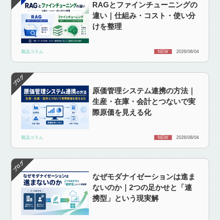
RAGとファインチューニングの
違い｜仕組み・コスト・使い分
けを整理
製品コラム
NEW
2026/08/04
原価管理システム連携の方法｜
生産・在庫・会計とつないで実
際原価を見える化
製品コラム
NEW
2026/08/04
なぜモダナイゼーションは進ま
ないのか｜2つの足かせと「連
携型」という現実解