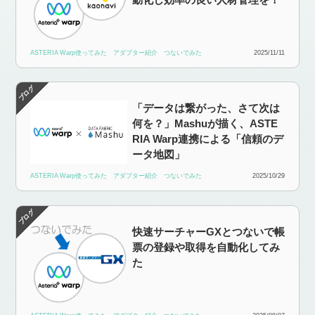
ASTERIA Warp使ってみた
アダプター紹介
つないでみた
2025/11/11
「データは繋がった、さて次は
何を？」Mashuが描く、ASTE
RIA Warp連携による「信頼のデ
ータ地図」
ASTERIA Warp使ってみた
アダプター紹介
つないでみた
2025/10/29
快速サーチャーGXとつないで帳
票の登録や取得を自動化してみ
た