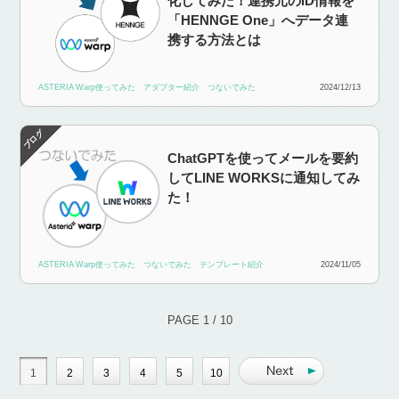
化してみた！連携元のID情報を
「HENNGE One」へデータ連
携する方法とは
ASTERIA Warp使ってみた
アダプター紹介
つないでみた
2024/12/13
ChatGPTを使ってメールを要約
してLINE WORKSに通知してみ
た！
ASTERIA Warp使ってみた
つないでみた
テンプレート紹介
2024/11/05
PAGE 1 / 10
1
2
3
4
5
10