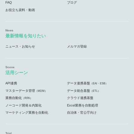
FAQ
ブログ
お役立ち資料・動画
最新情報を知りたい
ニュース・お知らせ
メルマガ登録
活用シーン
API連携
データ連携基盤
（EAI・ESB）
マスターデータ管理
データ統合基盤
（MDM）
（ETL）
業務自動化
クラウド連携基盤
（RPA）
ノーコード開発＆内製化
Excel業務を自動処理
マーケティング業務を自動化
自治体・官公庁向け