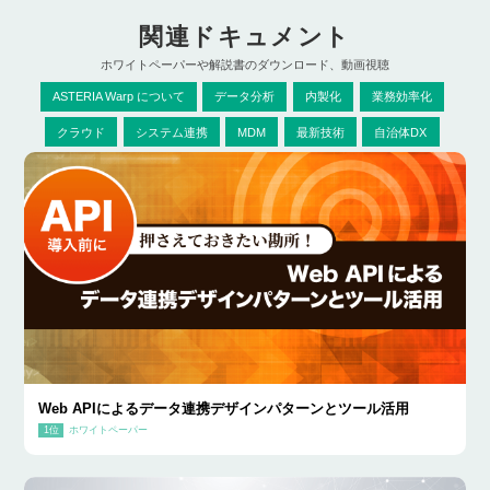
関連ドキュメント
ホワイトペーパーや解説書のダウンロード、動画視聴
ASTERIA Warp について
データ分析
内製化
業務効率化
クラウド
システム連携
MDM
最新技術
自治体DX
Web APIによるデータ連携デザインパターンとツール活用
ホワイトペーパー