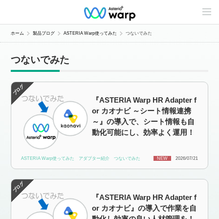
C
o
n
t
ホーム
製品ブログ
ASTERIA Warp使ってみた
つないでみた
e
n
t
つないでみた
s
L
i
n
e
『ASTERIA Warp HR Adapter f
u
p
or カオナビ ～シート情報連携
～』の導入で、シート情報も自
動化可能にし、効率よく運用！
ASTERIA Warp使ってみた
アダプター紹介
つないでみた
NEW
2026/07/21
『ASTERIA Warp HR Adapter f
or カオナビ』の導入で作業を自
動化し効率の良い人材管理を！