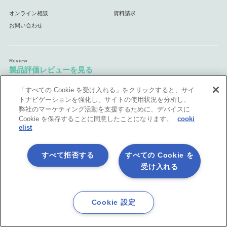
オンライン相談
資料請求
お問い合わせ
製品評価レビューを見る
ITreview
ITトレンド
「すべての Cookie を受け入れる」をクリックすると、サイ
トナビゲーションを強化し、サイトの使用状況を分析し、
Capterra
BOXIL
弊社のマーケティング活動を支援するために、デバイスに
Cookie を保存することに同意したことになります。
cooki
elist
パートナー
すべて拒否する
すべての Cookie を
パートナー情報
パートナープログラム
受け入れる
パートナー制度へのお問合せ
Cookie 設定
サポート