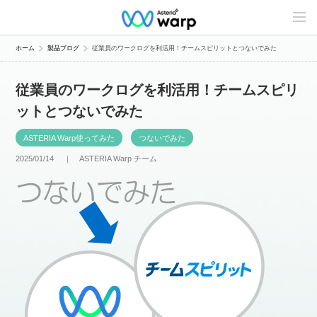
C
o
n
t
ホーム
製品ブログ
従業員のワークログを利活用！チームスピリットとつないでみた
e
n
t
従業員のワークログを利活用！チームスピリ
s
L
ットとつないでみた
i
n
e
ASTERIA Warp使ってみた
つないでみた
u
p
2025/01/14 ｜
ASTERIA Warp チーム