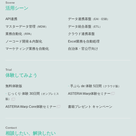
活用シーン
API連携
データ連携基盤
（EAI・ESB）
マスターデータ管理
データ統合基盤
（MDM）
（ETL）
業務自動化
クラウド連携基盤
（RPA）
ノーコード開発＆内製化
Excel業務を自動処理
マーケティング業務を自動化
自治体・官公庁向け
体験してみよう
無料体験版
手ぶら de 体験 5日間
（クラウド版）
じっくり 体験 30日間
ASTERIA Warp体験セミナー
（オンプレミス
版）
ASTERIA Warp Core体験セミナー
書籍プレゼント キャンペーン
相談したい、解決したい