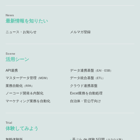
最新情報を知りたい
ニュース・お知らせ
メルマガ登録
活用シーン
API連携
データ連携基盤
（EAI・ESB）
マスターデータ管理
データ統合基盤
（MDM）
（ETL）
業務自動化
クラウド連携基盤
（RPA）
ノーコード開発＆内製化
Excel業務を自動処理
マーケティング業務を自動化
自治体・官公庁向け
体験してみよう
無料体験版
手ぶら de 体験 5日間
（クラウド版）