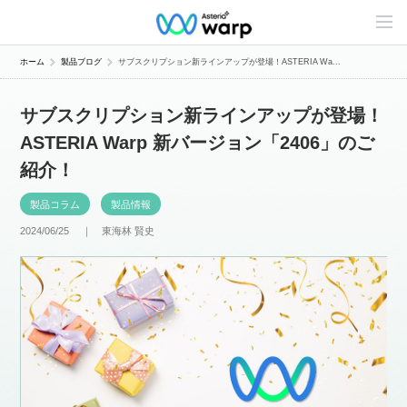
C
o
n
t
ホーム
製品ブログ
サブスクリプション新ラインアップが登場！ASTERIA Wa...
e
n
t
サブスクリプション新ラインアップが登場！
s
L
ASTERIA Warp 新バージョン「2406」のご
i
n
紹介！
e
u
p
製品コラム
製品情報
2024/06/25 ｜
東海林 賢史