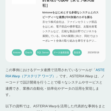
社］
kintoneをはじめとする多様なシステムとのス
ピーディーな連携がDX加速のカギを握る
京セラ株式会社は、ファインセラミック部品
をはじめ、電子部品や携帯電話、太陽光発電
システムなど、広範な製品分野でビジネスを
展開している。DXの展開に向け、同社ではコ
ーポレート全体の取り組みを牽引するデジ...
kintone
Oracle
SQL Server
データ連携基盤
製造業
2023/05/18
この事例におけるデータ連携で活用されているツールが「
ASTE
RIA Warp（アステリア ワープ）
」です。ASTERIA Warp は、ノ
ーコードで設計開発を行うことで様々なシステムやサービスと
連携でき、業務の⾃動化・効率化やデータの活⽤を実現しま
す。
以下の資料では、ASTERIA Warpを活用した代表的な事例をまと