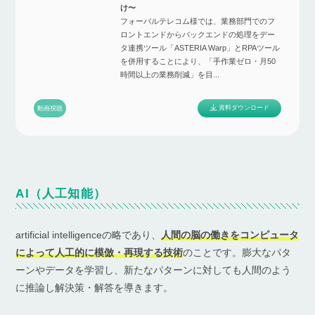
け〜
フォーバルテレコム様では、業務部門でのフ
ロントエンドからバックエンドの処理をデー
タ連携ツール「ASTERIA Warp」とRPAツール
を併用することにより、「手作業ゼロ・月50
時間以上の業務削減」を目...
資料ダウンロード
動画視聴
AI（人工知能）
artificial intelligenceの略であり、
人間の脳の働きをコンピュータ
によって人工的に模倣・再現する技術
のことです。膨大なパタ
ーンやデータを学習し、新たなパターンに対しても人間のよう
に推論し解決策・解答を導きます。