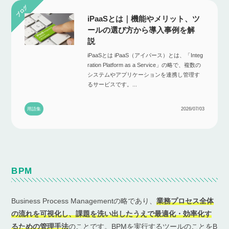
iPaaSとは｜機能やメリット、ツ
ールの選び方から導入事例を解
説
iPaaSとは iPaaS（アイパース）とは、「Integ
ration Platform as a Service」の略で、複数の
システムやアプリケーションを連携し管理す
るサービスです。...
用語集
2026/07/03
BPM
Business Process Managementの略であり、
業務プロセス全体
の流れを可視化し、課題を洗い出したうえで最適化・効率化す
るための管理手法
のことです。BPMを実行するツールのことをB