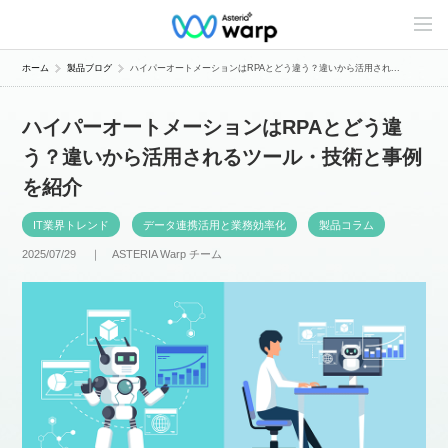
C
o
n
t
ホーム
製品ブログ
ハイパーオートメーションはRPAとどう違う？違いから活用され...
e
n
t
ハイパーオートメーションはRPAとどう違
s
L
う？違いから活用されるツール・技術と事例
i
n
を紹介
e
u
p
IT業界トレンド
データ連携活用と業務効率化
製品コラム
2025/07/29 ｜
ASTERIA Warp チーム