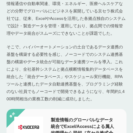
情報通信や自動車関連、環境・エネルギー、医療ヘルスケアな
どの分野でグローバルにビジネスを展開している京セラ株式会
社では、従来、ExcelやAccessを活用した各拠点独自のシステム
で設計・製造データを管理・運用しており、拠点間での情報管
理やデータ統合がスムーズにできないことが課題でした。
そこで、ハイパーオートメーションの土台であるデータ連携の
基盤を構築する必要性を感じ、ノーコードでのシステム連携基
盤の構築やデータ統合が可能なデータ連携ツールを導入。これ
により、全社基幹システムと拠点横断情報集約データベースを
統合した「統合データベース」やスケジュール実行機能、RPA
ツールと連携したデータ自動連携基盤を、プログラミング経験
のない社員でもノーコードで開発できるようになり、年間約1,4
00時間相当の業務工数の削減に成功しました。
製造情報のグローバルなデータ
統合でExcel/Accessによる属人
的管理から脱却［京セラ株式会