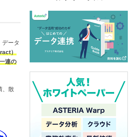
で、データ
act）
る一連の
積、散