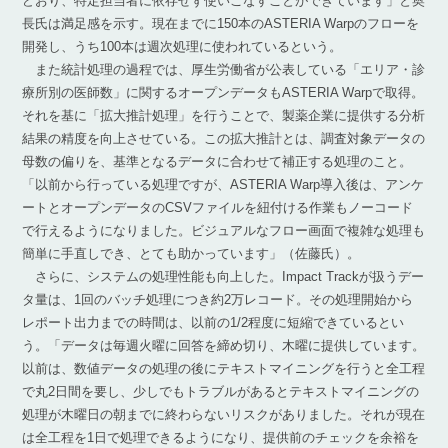
どおり、特定担当者に依存せず使いこなすことができています」と奥
長氏は満足感を示す。現在までに150本のASTERIA Warpのフローを
開発し、うち100本は週次処理に使われているという。
また統計処理の過程では、厚生労働省が公表している「エリア・診
療所別の医師数」に関するオープンデータもASTERIA Warpで取得。
それを基に「拡大推計処理」を行うことで、製薬企業に提供する分析
結果の精度を向上させている。この拡大推計とは、調査対象データの
母数の偏りを、基準となるデータに合わせて補正する処理のこと。
「以前から行っている処理ですが、ASTERIA Warp導入後は、アンケ
ートとオープンデータのCSVファイルを紐付ける作業もノーコード
で行えるようになりました。ビジュアルなフロー画面で複雑な処理も
簡単に手直しでき、とても助かっています」（佐藤氏）。
さらに、システムの処理性能も向上した。Impact Trackが扱うデー
タ量は、1回のバッチ処理につき約2万レコード。その処理開始から
レポート出力までの時間は、以前の1/2程度に短縮できているとい
う。「データは毎週火曜に回答を締め切り、木曜に提供しています。
以前は、数値データの処理の後にテキストマイニングを行うと全工程
で丸2日間を要し、少しでもトラブルがあるとテキストマイニングの
処理が木曜日の朝までに終わらないリスクがありました。それが現在
は全工程を1日で処理できるようになり、提供前のチェックを余裕を