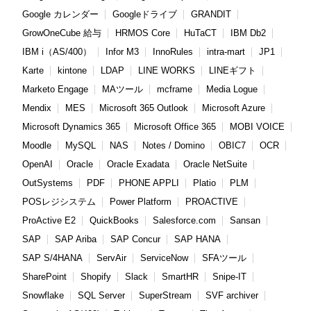
Google カレンダー
Googleドライブ
GRANDIT
GrowOneCube 給与
HRMOS Core
HuTaCT
IBM Db2
IBM i（AS/400）
Infor M3
InnoRules
intra-mart
JP1
Karte
kintone
LDAP
LINE WORKS
LINEギフト
Marketo Engage
MAツール
mcframe
Media Logue
Mendix
MES
Microsoft 365 Outlook
Microsoft Azure
Microsoft Dynamics 365
Microsoft Office 365
MOBI VOICE
Moodle
MySQL
NAS
Notes / Domino
OBIC7
OCR
OpenAI
Oracle
Oracle Exadata
Oracle NetSuite
OutSystems
PDF
PHONE APPLI
Platio
PLM
POSレジシステム
Power Platform
PROACTIVE
ProActive E2
QuickBooks
Salesforce.com
Sansan
SAP
SAP Ariba
SAP Concur
SAP HANA
SAP S/4HANA
ServAir
ServiceNow
SFAツール
SharePoint
Shopify
Slack
SmartHR
Snipe-IT
Snowflake
SQL Server
SuperStream
SVF archiver