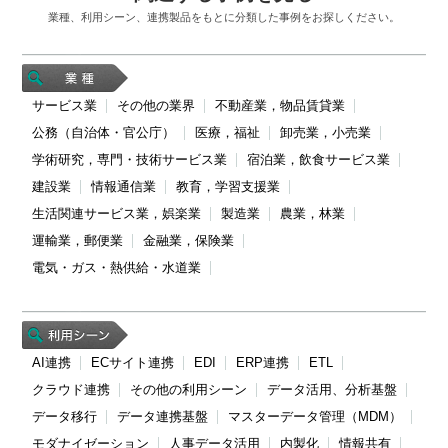
業種、利用シーン、連携製品をもとに分類した事例をお探しください。
サービス業
その他の業界
不動産業，物品賃貸業
公務（自治体・官公庁）
医療，福祉
卸売業，小売業
学術研究，専門・技術サービス業
宿泊業，飲食サービス業
建設業
情報通信業
教育，学習支援業
生活関連サービス業，娯楽業
製造業
農業，林業
運輸業，郵便業
金融業，保険業
電気・ガス・熱供給・水道業
AI連携
ECサイト連携
EDI
ERP連携
ETL
クラウド連携
その他の利用シーン
データ活用、分析基盤
データ移行
データ連携基盤
マスターデータ管理（MDM）
モダナイゼーション
人事データ活用
内製化
情報共有