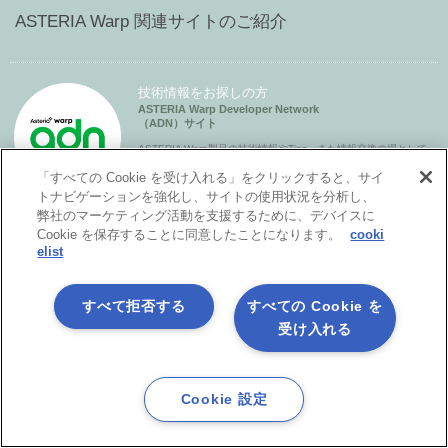
ASTERIA Warp 関連サイトのご紹介
技術情報をお探しの方
ASTERIA Warp Developer Network
（ADN）サイト
ASTERIA Warp製品の技術情報やTips、また情報交換の場として
「ADNフォーラム」をご用意しています。
「すべての Cookie を受け入れる」をクリックすると、サイ
トナビゲーションを強化し、サイトの使用状況を分析し、
弊社のマーケティング活動を支援するために、デバイスに
Cookie を保存することに同意したことになります。
cooki
ASTERIA Warpデベロッパーの方
elist
アステリア製品オンラインコミュニティ
Asteria Park
アステリア製品デベロッパー同士をつなげ、技術情報の共有や
すべて拒否する
すべての Cookie を
ちょっとしたの疑問解決の場とすることを目的としたコミュニ
受け入れる
ティです。
ASTERIA Warpユーザーの方
Cookie 設定
ASTERIA Warpユーザーサイト
Login
製品更新版や評価版のダウンロード、各種ドキュメントのご提