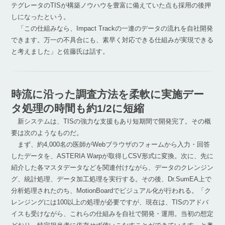
テグレータのTISが構築ノウハウを豊富に備えていた点も採用の後押
しになったという。
「この仕組みなら、Impact Trackの一連のデータの流れを自社開発
できます。万一の不具合にも、素早く対応できる仕組みが実現できる
と考えました」と佐藤氏は話す。
時流に沿った調査方法を柔軟に実施
デー
タ処理の時間も約1/2に短縮
新システムは、TISの強力な支援もあり短期間で開発完了。その概
要は次のようなものだ。
まず、約4,000名の医師がWebブラウザのフォームから入力・回答
したデータを、ASTERIA Warpが取得しCSV形式に変換。次に、先に
紹介した各マスタデータなどを関連付けながら、データのクレンジン
グ、統計処理、データ加工処理を実行する。その後、Dr.SumEA上で
分析処理されたのち、MotionBoardでビジュアル化が行われる。「ク
レンジングには100以上の処理が必要ですが、現在は、TISのアドバ
イスも受けながら、これらの仕組みを自社で開発・運用。当初の想定