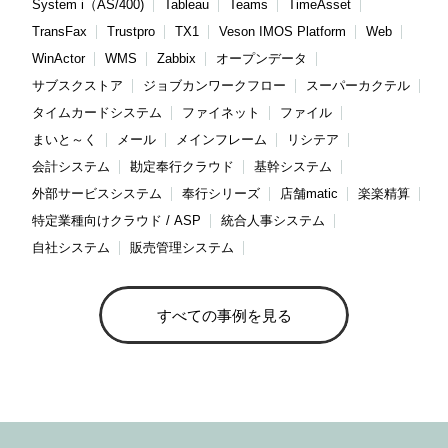
System i（AS/400)
Tableau
Teams
TimeAsset
TransFax
Trustpro
TX1
Veson IMOS Platform
Web
WinActor
WMS
Zabbix
オープンデータ
サブスクストア
ジョブカンワークフロー
スーパーカクテル
タイムカードシステム
ファイネット
ファイル
まいと～く
メール
メインフレーム
リシテア
会計システム
勘定奉行クラウド
基幹システム
外部サービスシステム
奉行シリーズ
店舗matic
楽楽精算
特定業種向けクラウド / ASP
統合人事システム
自社システム
販売管理システム
すべての事例を見る