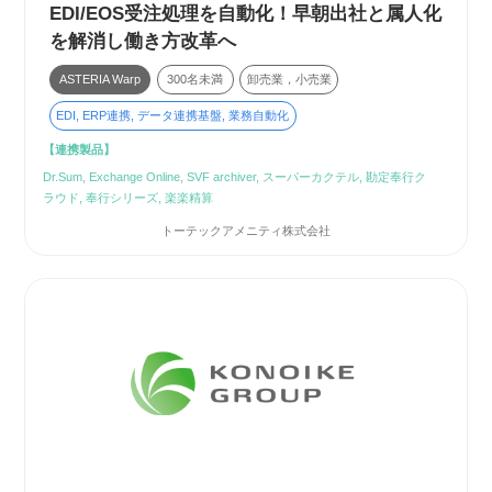
EDI/EOS受注処理を自動化！早朝出社と属人化
を解消し働き方改革へ
ASTERIA Warp
300名未満
卸売業，小売業
EDI, ERP連携, データ連携基盤, 業務自動化
【連携製品】
Dr.Sum, Exchange Online, SVF archiver, スーパーカクテル, 勘定奉行ク
ラウド, 奉行シリーズ, 楽楽精算
トーテックアメニティ株式会社