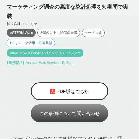
マーケティング調査の高度な統計処理を短期間で実
装
株式会社アンテリオ
ASTERIA Warp
300名以上～1000名未満
サービス業
ETL
,
データ活用、分析基盤
Amazon Web Services / Dr.Sum EAアダプター
【連携製品】
Amazon Web Services
,
Dr.Sum
PDF版はこちら
この事例について問い合わせ
オープンデータなどの多様なマスタと紐付け、調