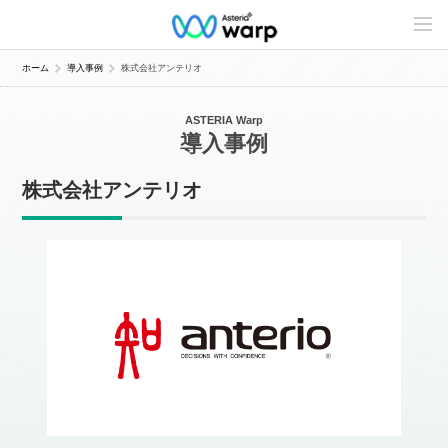
C
o
n
t
ホーム
導入事例
株式会社アンテリオ
e
n
t
ASTERIA Warp
s
導入事例
L
i
n
株式会社アンテリオ
e
u
p