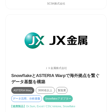
SCSK株式会社
ＪＸ金属株式会社
SnowflakeとASTERIA Warpで海外拠点を繋ぐ
データ基盤を構築
ASTERIA Warp
3000名以上
製造業
データ活用、分析基盤
Snowflakeアダプター
【連携製品】
Dr.Sum, Excel / CSV, kintone, Snowflake