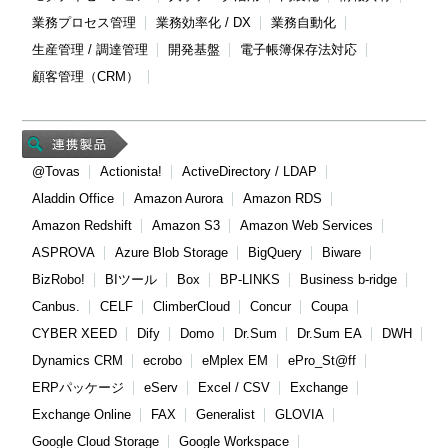
業務プロセス管理
業務効率化 / DX
業務自動化
生産管理 / 調達管理
開発基盤
電子帳簿保存法対応
顧客管理（CRM）
@Tovas
Actionista!
ActiveDirectory / LDAP
Aladdin Office
Amazon Aurora
Amazon RDS
Amazon Redshift
Amazon S3
Amazon Web Services
ASPROVA
Azure Blob Storage
BigQuery
Biware
BizRobo!
BIツール
Box
BP-LINKS
Business b-ridge
Canbus.
CELF
ClimberCloud
Concur
Coupa
CYBER XEED
Dify
Domo
Dr.Sum
Dr.Sum EA
DWH
Dynamics CRM
ecrobo
eMplex EM
ePro_St@ff
ERPパッケージ
eServ
Excel / CSV
Exchange
Exchange Online
FAX
Generalist
GLOVIA
Google Cloud Storage
Google Workspace