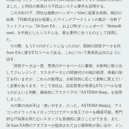
ました」と同社の奥長ひろ子氏はシステム要件を説明する。
この方針の下、同社は複数のベンダー／SIerに提案を依頼。検討の
結果、TIS株式会社が提案したウイングアーク１ｓｔの集計・分析プ
ラットフォーム「Dr.Sum EA」、およびBIダッシュボード「MotionB
oard」を中核としたシステムを、最も要件に合うものとして採用し
た。
その際、もう1つのポイントになったのが、医師の回答データをDr.
Sum EAに渡すETLツールである。これについて奥長氏は次のように
話す。
「回答データは一度、専用のデータベースに蓄積。分析時に取り出
してクレンジング、マスタデータとの関連付けや統計処理、体裁の加
工を行いますが、これらの処理は、分析目的に応じて柔軟に変えてい
く必要があります。そこで当社は、設定変更が容易なETLツールを使
うのがよいと判断。最終的にアステリアの『ASTERIA Warp』を採用
しました」
その際の決め手は「使いやすさ」だった。ASTERIA Warpは、アイ
コンのドラッグ＆ドロップだけでデータ加工フローを構築可能。専門
的なIT知識を持たないスタッフも直感的に扱うことができる。また、
Dr.Sum EA用のアダプターが提供されており親和性が高い点や、イン