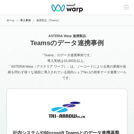
C
o
n
t
ホーム
導入事例
連携製品［Teams］
e
n
t
ASTERIA Warp 連携製品
s
Teamsのデータ連携事例
L
i
n
「Teams」のデータ連携事例です。
e
u
導入実績は10,000社以上。
p
「ASTERIA Warp（アステリア ワープ）」は、ノーコードにより企業の業種や規
模を問わず様々な場面に導入されている国内シェアNo.1の簡単データ連携ツール
です。
社内システムやMicrosoft Teamsとのデータ連携基盤