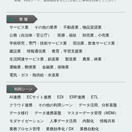
サービス業
その他の業界
不動産業，物品賃貸業
公務（自治体・官公庁）
医療，福祉
卸売業，小売業
学術研究，専門・技術サービス業
宿泊業，飲食サービス業
建設業
情報通信業
教育，学習支援業
生活関連サービス業，娯楽業
製造業
農業，林業
運輸業，郵便業
金融業，保険業
電気・ガス・熱供給・水道業
AI連携
ECサイト連携
EDI
ERP連携
ETL
クラウド連携
その他の利用シーン
データ活用、分析基盤
データ移行
データ連携基盤
マスターデータ管理（MDM）
モダナイゼーション
人事データ活用
内製化
情報共有
業務プロセス管理
業務効率化 / DX
業務自動化