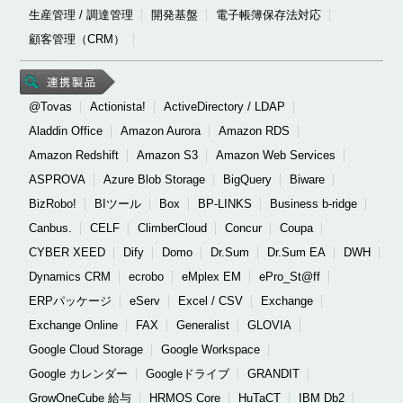
生産管理 / 調達管理
開発基盤
電子帳簿保存法対応
顧客管理（CRM）
@Tovas
Actionista!
ActiveDirectory / LDAP
Aladdin Office
Amazon Aurora
Amazon RDS
Amazon Redshift
Amazon S3
Amazon Web Services
ASPROVA
Azure Blob Storage
BigQuery
Biware
BizRobo!
BIツール
Box
BP-LINKS
Business b-ridge
Canbus.
CELF
ClimberCloud
Concur
Coupa
CYBER XEED
Dify
Domo
Dr.Sum
Dr.Sum EA
DWH
Dynamics CRM
ecrobo
eMplex EM
ePro_St@ff
ERPパッケージ
eServ
Excel / CSV
Exchange
Exchange Online
FAX
Generalist
GLOVIA
Google Cloud Storage
Google Workspace
Google カレンダー
Googleドライブ
GRANDIT
GrowOneCube 給与
HRMOS Core
HuTaCT
IBM Db2