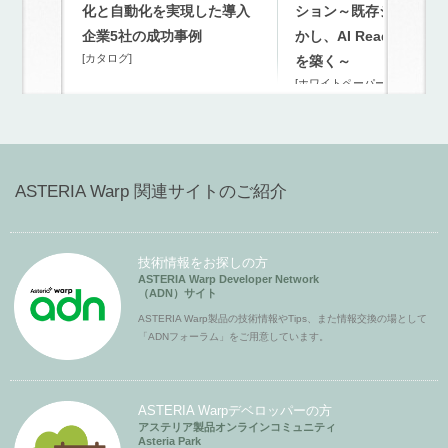
化と自動化を実現した導入
ション～既存システム
企業5社の成功事例
かし、AI Readyな連携
[カタログ]
を築く～
[ホワイトペーパー]
ASTERIA Warp 関連サイトのご紹介
技術情報をお探しの方
ASTERIA Warp Developer Network
（ADN）サイト
ASTERIA Warp製品の技術情報やTips、また情報交換の場として
「ADNフォーラム」をご用意しています。
ASTERIA Warpデベロッパーの方
アステリア製品オンラインコミュニティ
Asteria Park