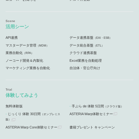
活用シーン
API連携
データ連携基盤
（EAI・ESB）
マスターデータ管理
データ統合基盤
（MDM）
（ETL）
業務自動化
クラウド連携基盤
（RPA）
ノーコード開発＆内製化
Excel業務を自動処理
マーケティング業務を自動化
自治体・官公庁向け
体験してみよう
無料体験版
手ぶら de 体験 5日間
（クラウド版）
じっくり 体験 30日間
ASTERIA Warp体験セミナー
（オンプレミス
版）
ASTERIA Warp Core体験セミナー
書籍プレゼント キャンペーン