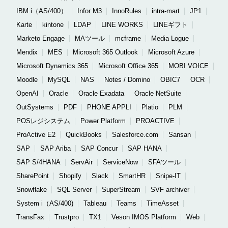
IBM i（AS/400）
Infor M3
InnoRules
intra-mart
JP1
Karte
kintone
LDAP
LINE WORKS
LINEギフト
Marketo Engage
MAツール
mcframe
Media Logue
Mendix
MES
Microsoft 365 Outlook
Microsoft Azure
Microsoft Dynamics 365
Microsoft Office 365
MOBI VOICE
Moodle
MySQL
NAS
Notes / Domino
OBIC7
OCR
OpenAI
Oracle
Oracle Exadata
Oracle NetSuite
OutSystems
PDF
PHONE APPLI
Platio
PLM
POSレジシステム
Power Platform
PROACTIVE
ProActive E2
QuickBooks
Salesforce.com
Sansan
SAP
SAP Ariba
SAP Concur
SAP HANA
SAP S/4HANA
ServAir
ServiceNow
SFAツール
SharePoint
Shopify
Slack
SmartHR
Snipe-IT
Snowflake
SQL Server
SuperStream
SVF archiver
System i（AS/400)
Tableau
Teams
TimeAsset
TransFax
Trustpro
TX1
Veson IMOS Platform
Web