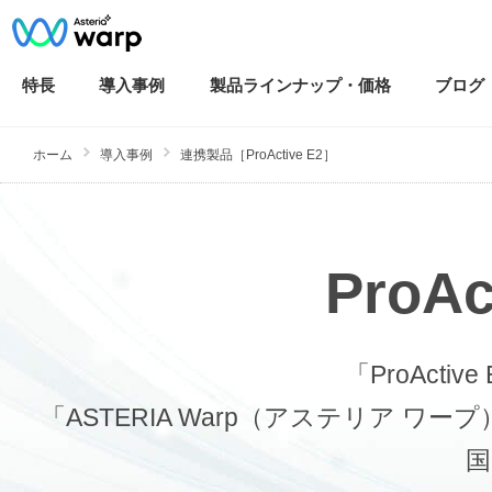
特長
導入
事例
製品ラインナップ・
価格
ブログ
ホーム
導入事例
連携製品［ProActive E2］
ProA
「ProAct
「ASTERIA Warp（アステリア
国