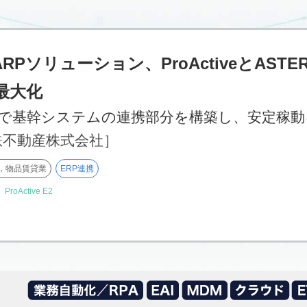
RPソリューション、ProActiveとASTE
最大化
月で基幹システムの連携部分を構築し、安定稼動
鉄不動産株式会社］
，物品賃貸業
ERP連携
】
ProActive E2