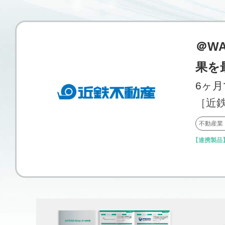
＠WA
果を
6ヶ
［近
不動産業
【連携製品