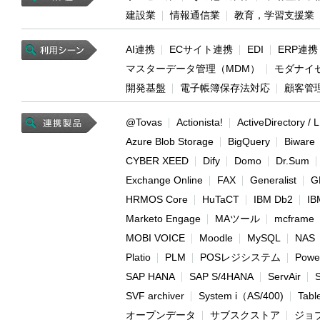
建設業
情報通信業
教育，学習支援業
AI連携
ECサイト連携
EDI
ERP連携
マスターデータ管理（MDM）
モダナイ
開発基盤
電子帳簿保存法対応
顧客管
@Tovas
Actionista!
ActiveDirectory /
Azure Blob Storage
BigQuery
Biware
CYBER XEED
Dify
Domo
Dr.Sum
Exchange Online
FAX
Generalist
G
HRMOS Core
HuTaCT
IBM Db2
IB
Marketo Engage
MAツール
mcframe
MOBI VOICE
Moodle
MySQL
NAS
Platio
PLM
POSレジシステム
Power
SAP HANA
SAP S/4HANA
ServAir
SVF archiver
System i（AS/400)
Tabl
オープンデータ
サブスクストア
ジョ