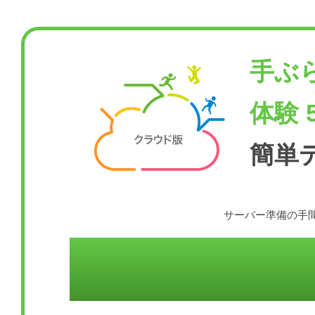
手ぶ
体験 
簡単
サーバー準備の手間