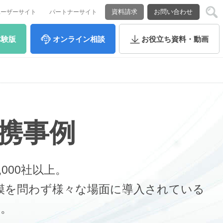
資料請求
お問い合わせ
ユーザーサイト
パートナーサイト
体験版
オンライン
相談
お役立ち
資料・動画
タ連携事例
,000社以上。
や規模を問わず様々な場面に導入されている
す。