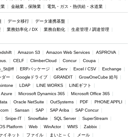
便業
金融業，保険業
電気・ガス・熱供給・水道業
盤
データ移行
データ連携基盤
理
業務効率化 / DX
業務自動化
生産管理 / 調達管理
dshift
Amazon S3
Amazon Web Services
ASPROVA
bus.
CELF
ClimberCloud
Concur
Coupa
o_St@ff
ERPパッケージ
eServ
Excel / CSV
Exchange
レンダー
Googleドライブ
GRANDIT
GrowOneCube 給与
kintone
LDAP
LINE WORKS
LINEギフト
t Azure
Microsoft Dynamics 365
Microsoft Office 365
data
Oracle NetSuite
OutSystems
PDF
PHONE APPLI
.com
Sansan
SAP
SAP Ariba
SAP Concur
Snipe-IT
Snowflake
SQL Server
SuperStream
OS Platform
Web
WinActor
WMS
Zabbix
ァイネット
ファイル
まいと～く
メール