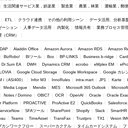
生活関連サービス業，娯楽業
製造業
農業，林業
運輸業，郵
ETL
クラウド連携
その他の利用シーン
データ活用、分析基
ゼーション
人事データ活用
内製化
情報共有
業務プロセス管
理（CRM）
 LDAP
Aladdin Office
Amazon Aurora
Amazon RDS
Amazon Re
BizRobo!
BIツール
Box
BP-LINKS
Business b-ridge
Can
Dr.Sum EA
DWH
Dynamics CRM
ecrobo
eMplex EM
ePr
LOVIA
Google Cloud Storage
Google Workspace
Google カ
M i（AS/400）
Infor M3
InnoRules
intra-mart
JP1
Karte
Media Logue
Mendix
MES
Microsoft 365 Outlook
Microsof
Notes / Domino
OBIC7
OCR
OpenAI
Oracle
Oracle Exa
 Platform
PROACTIVE
ProActive E2
QuickBooks
Salesforce
ServiceNow
SFAツール
SharePoint
Shopify
Slack
SmartHR
eau
Teams
TimeAsset
TransFax
Trustpro
TX1
Veson IM
ブカンワークフロー
スーパーカクテル
タイムカードシステム
フ