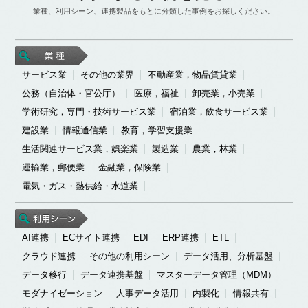
業種、利用シーン、連携製品をもとに分類した事例をお探しください。
サービス業
その他の業界
不動産業，物品賃貸業
公務（自治体・官公庁）
医療，福祉
卸売業，小売業
学術研究，専門・技術サービス業
宿泊業，飲食サービス業
建設業
情報通信業
教育，学習支援業
生活関連サービス業，娯楽業
製造業
農業，林業
運輸業，郵便業
金融業，保険業
電気・ガス・熱供給・水道業
AI連携
ECサイト連携
EDI
ERP連携
ETL
クラウド連携
その他の利用シーン
データ活用、分析基盤
データ移行
データ連携基盤
マスターデータ管理（MDM）
モダナイゼーション
人事データ活用
内製化
情報共有