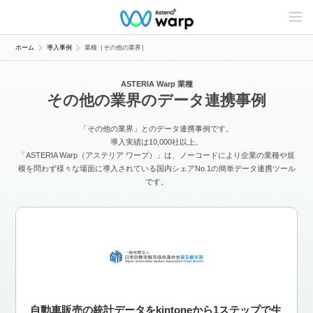
C
o
n
t
ホーム
導入事例
業種［その他の業界］
e
n
t
ASTERIA Warp 業種
s
その他の業界のデータ連携事例
L
i
n
「その他の業界」とのデータ連携事例です。
e
u
導入実績は10,000社以上。
p
「ASTERIA Warp（アステリア ワープ）」は、ノーコードにより企業の業種や規
模を問わず様々な場面に導入されている国内シェアNo.1の簡単データ連携ツール
です。
自動車販売の統計データをkintoneから1ステップで生