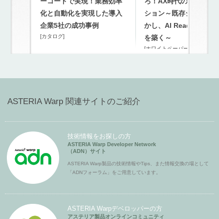
ーコードで実現！業務効率
ろ！AX時代のモダナイ
化と自動化を実現した導入
ション～既存システム
企業5社の成功事例
かし、AI Readyな連携
[カタログ]
を築く～
[ホワイトペーパー]
ASTERIA Warp 関連サイトのご紹介
技術情報をお探しの方
ASTERIA Warp Developer Network
（ADN）サイト
ASTERIA Warp製品の技術情報やTips、また情報交換の場として
「ADNフォーラム」をご用意しています。
ASTERIA Warpデベロッパーの方
アステリア製品オンラインコミュニティ