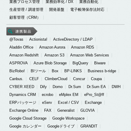
業務プロセス管理
業務効率化 / DX
業務自動化
生産管理 / 調達管理
開発基盤
電子帳簿保存法対応
顧客管理（CRM）
@Tovas
Actionista!
ActiveDirectory / LDAP
Aladdin Office
Amazon Aurora
Amazon RDS
Amazon Redshift
Amazon S3
Amazon Web Services
ASPROVA
Azure Blob Storage
BigQuery
Biware
BizRobo!
BIツール
Box
BP-LINKS
Business b-ridge
Canbus.
CELF
ClimberCloud
Concur
Coupa
CYBER XEED
Dify
Domo
Dr.Sum
Dr.Sum EA
DWH
Dynamics CRM
ecrobo
eMplex EM
ePro_St@ff
ERPパッケージ
eServ
Excel / CSV
Exchange
Exchange Online
FAX
Generalist
GLOVIA
Google Cloud Storage
Google Workspace
Google カレンダー
Googleドライブ
GRANDIT