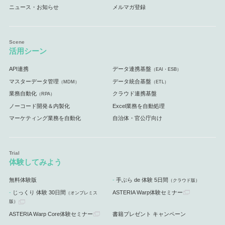
ニュース・お知らせ
メルマガ登録
活用シーン
API連携
データ連携基盤
（EAI・ESB）
マスターデータ管理
データ統合基盤
（MDM）
（ETL）
業務自動化
クラウド連携基盤
（RPA）
ノーコード開発＆内製化
Excel業務を自動処理
マーケティング業務を自動化
自治体・官公庁向け
体験してみよう
無料体験版
手ぶら de 体験 5日間
（クラウド版）
じっくり 体験 30日間
ASTERIA Warp体験セミナー
（オンプレミス
版）
ASTERIA Warp Core体験セミナー
書籍プレゼント キャンペーン