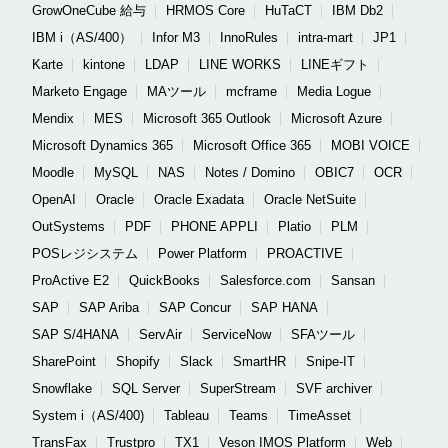
GrowOneCube 給与
HRMOS Core
HuTaCT
IBM Db2
IBM i（AS/400）
Infor M3
InnoRules
intra-mart
JP1
Karte
kintone
LDAP
LINE WORKS
LINEギフト
Marketo Engage
MAツール
mcframe
Media Logue
Mendix
MES
Microsoft 365 Outlook
Microsoft Azure
Microsoft Dynamics 365
Microsoft Office 365
MOBI VOICE
Moodle
MySQL
NAS
Notes / Domino
OBIC7
OCR
OpenAI
Oracle
Oracle Exadata
Oracle NetSuite
OutSystems
PDF
PHONE APPLI
Platio
PLM
POSレジシステム
Power Platform
PROACTIVE
ProActive E2
QuickBooks
Salesforce.com
Sansan
SAP
SAP Ariba
SAP Concur
SAP HANA
SAP S/4HANA
ServAir
ServiceNow
SFAツール
SharePoint
Shopify
Slack
SmartHR
Snipe-IT
Snowflake
SQL Server
SuperStream
SVF archiver
System i（AS/400)
Tableau
Teams
TimeAsset
TransFax
Trustpro
TX1
Veson IMOS Platform
Web