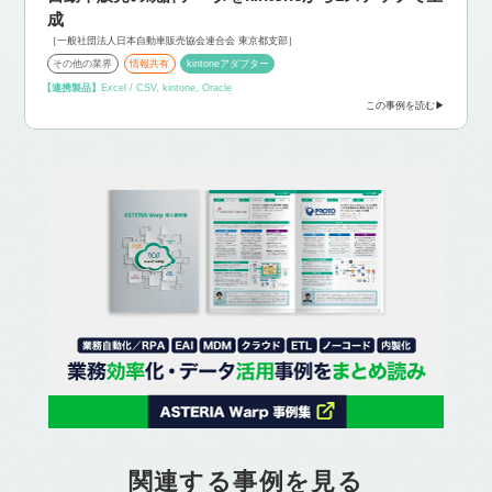
成
［一般社団法人日本自動車販売協会連合会 東京都支部］
その他の業界
情報共有
kintoneアダプター
【連携製品】
Excel / CSV, kintone, Oracle
この事例を読む
関連する事例を見る