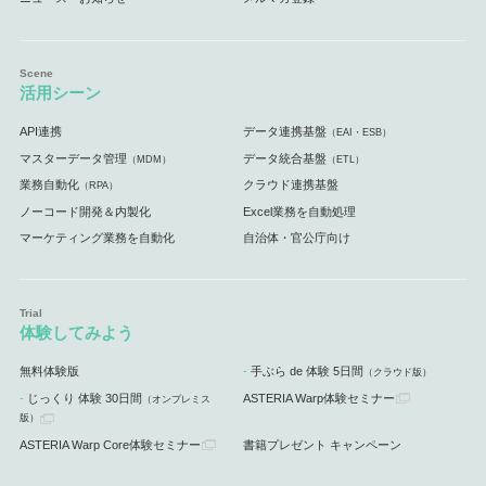
活用シーン
API連携
データ連携基盤
（EAI・ESB）
マスターデータ管理
データ統合基盤
（MDM）
（ETL）
業務自動化
クラウド連携基盤
（RPA）
ノーコード開発＆内製化
Excel業務を自動処理
マーケティング業務を自動化
自治体・官公庁向け
体験してみよう
無料体験版
手ぶら de 体験 5日間
（クラウド版）
じっくり 体験 30日間
ASTERIA Warp体験セミナー
（オンプレミス
版）
ASTERIA Warp Core体験セミナー
書籍プレゼント キャンペーン