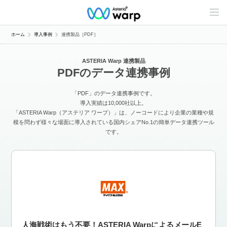
C
o
n
t
ホーム
導入事例
連携製品［PDF］
e
n
t
ASTERIA Warp 連携製品
s
PDFのデータ連携事例
L
i
n
「PDF」のデータ連携事例です。
e
u
導入実績は10,000社以上。
p
「ASTERIA Warp（アステリア ワープ）」は、ノーコードにより企業の業種や規
模を問わず様々な場面に導入されている国内シェアNo.1の簡単データ連携ツール
です。
人海戦術はもう不要！ASTERIA WarpによるメールE