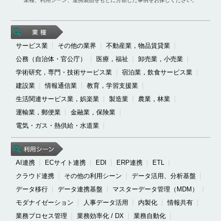
サービス業
その他の業界
不動産業，物品賃貸業
公務（自治体・官公庁）
医療，福祉
卸売業，小売業
学術研究，専門・技術サービス業
宿泊業，飲食サービス業
建設業
情報通信業
教育，学習支援業
生活関連サービス業，娯楽業
製造業
農業，林業
運輸業，郵便業
金融業，保険業
電気・ガス・熱供給・水道業
AI連携
ECサイト連携
EDI
ERP連携
ETL
クラウド連携
その他の利用シーン
データ活用、分析基盤
データ移行
データ連携基盤
マスターデータ管理（MDM）
モダナイゼーション
人事データ活用
内製化
情報共有
業務プロセス管理
業務効率化 / DX
業務自動化