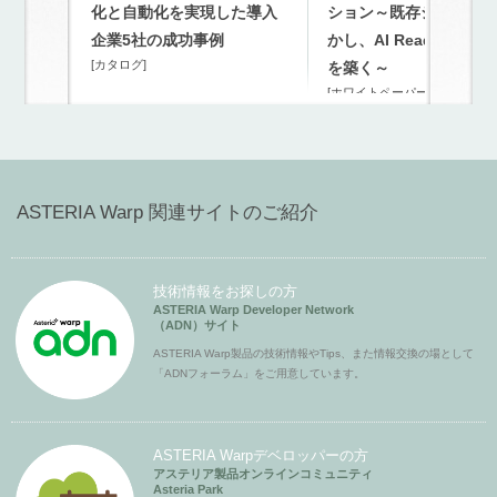
化と自動化を実現した導入
ション～既存システム
企業5社の成功事例
かし、AI Readyな連携
[カタログ]
を築く～
[ホワイトペーパー]
ASTERIA Warp 関連サイトのご紹介
技術情報をお探しの方
ASTERIA Warp Developer Network
（ADN）サイト
ASTERIA Warp製品の技術情報やTips、また情報交換の場として
「ADNフォーラム」をご用意しています。
ASTERIA Warpデベロッパーの方
アステリア製品オンラインコミュニティ
Asteria Park