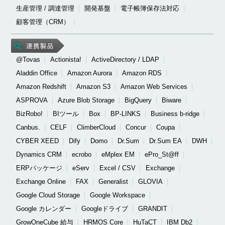
生産管理 / 調達管理
開発基盤
電子帳簿保存法対応
顧客管理（CRM）
@Tovas
Actionista!
ActiveDirectory / LDAP
Aladdin Office
Amazon Aurora
Amazon RDS
Amazon Redshift
Amazon S3
Amazon Web Services
ASPROVA
Azure Blob Storage
BigQuery
Biware
BizRobo!
BIツール
Box
BP-LINKS
Business b-ridge
Canbus.
CELF
ClimberCloud
Concur
Coupa
CYBER XEED
Dify
Domo
Dr.Sum
Dr.Sum EA
DWH
Dynamics CRM
ecrobo
eMplex EM
ePro_St@ff
ERPパッケージ
eServ
Excel / CSV
Exchange
Exchange Online
FAX
Generalist
GLOVIA
Google Cloud Storage
Google Workspace
Google カレンダー
Googleドライブ
GRANDIT
GrowOneCube 給与
HRMOS Core
HuTaCT
IBM Db2