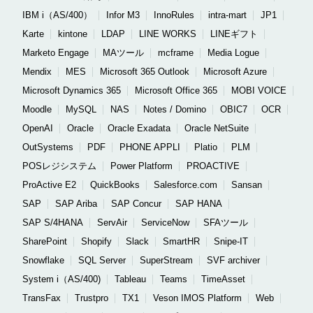
IBM i（AS/400）
Infor M3
InnoRules
intra-mart
JP1
Karte
kintone
LDAP
LINE WORKS
LINEギフト
Marketo Engage
MAツール
mcframe
Media Logue
Mendix
MES
Microsoft 365 Outlook
Microsoft Azure
Microsoft Dynamics 365
Microsoft Office 365
MOBI VOICE
Moodle
MySQL
NAS
Notes / Domino
OBIC7
OCR
OpenAI
Oracle
Oracle Exadata
Oracle NetSuite
OutSystems
PDF
PHONE APPLI
Platio
PLM
POSレジシステム
Power Platform
PROACTIVE
ProActive E2
QuickBooks
Salesforce.com
Sansan
SAP
SAP Ariba
SAP Concur
SAP HANA
SAP S/4HANA
ServAir
ServiceNow
SFAツール
SharePoint
Shopify
Slack
SmartHR
Snipe-IT
Snowflake
SQL Server
SuperStream
SVF archiver
System i（AS/400)
Tableau
Teams
TimeAsset
TransFax
Trustpro
TX1
Veson IMOS Platform
Web