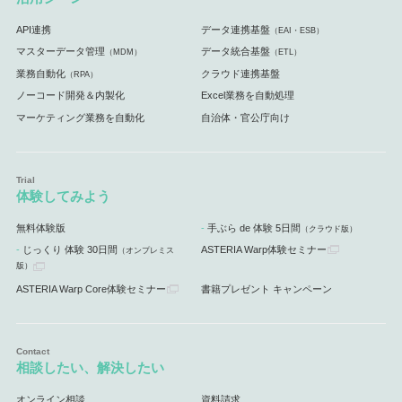
API連携
データ連携基盤
（EAI・ESB）
マスターデータ管理
データ統合基盤
（MDM）
（ETL）
業務自動化
クラウド連携基盤
（RPA）
ノーコード開発＆内製化
Excel業務を自動処理
マーケティング業務を自動化
自治体・官公庁向け
体験してみよう
無料体験版
手ぶら de 体験 5日間
（クラウド版）
じっくり 体験 30日間
ASTERIA Warp体験セミナー
（オンプレミス
版）
ASTERIA Warp Core体験セミナー
書籍プレゼント キャンペーン
相談したい、解決したい
オンライン相談
資料請求