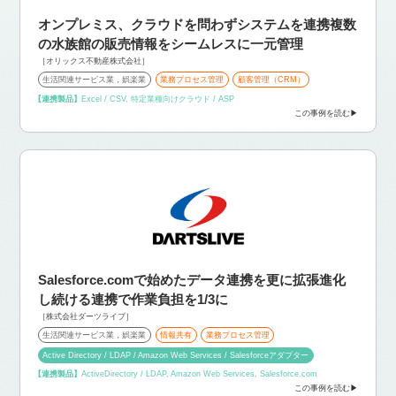
オンプレミス、クラウドを問わずシステムを連携
複数
の水族館の販売情報をシームレスに一元管理
［オリックス不動産株式会社］
生活関連サービス業，娯楽業
業務プロセス管理
顧客管理（CRM）
【連携製品】
Excel / CSV, 特定業種向けクラウド / ASP
この事例を読む
Salesforce.comで始めたデータ連携を更に拡張
進化
し続ける連携で作業負担を1/3に
［株式会社ダーツライブ］
生活関連サービス業，娯楽業
情報共有
業務プロセス管理
Active Directory / LDAP / Amazon Web Services / Salesforceアダプター
【連携製品】
ActiveDirectory / LDAP, Amazon Web Services, Salesforce.com
この事例を読む