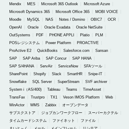
Mendix
MES
Microsoft 365 Outlook
Microsoft Azure
Microsoft Dynamics 365
Microsoft Office 365
MOBI VOICE
Moodle
MySQL
NAS
Notes / Domino
OBIC7
OCR
OpenAI
Oracle
Oracle Exadata
Oracle NetSuite
OutSystems
PDF
PHONE APPLI
Platio
PLM
POSレジシステム
Power Platform
PROACTIVE
ProActive E2
QuickBooks
Salesforce.com
Sansan
SAP
SAP Ariba
SAP Concur
SAP HANA
SAP S/4HANA
ServAir
ServiceNow
SFAツール
SharePoint
Shopify
Slack
SmartHR
Snipe-IT
Snowflake
SQL Server
SuperStream
SVF archiver
System i（AS/400)
Tableau
Teams
TimeAsset
TransFax
Trustpro
TX1
Veson IMOS Platform
Web
WinActor
WMS
Zabbix
オープンデータ
サブスクストア
ジョブカンワークフロー
スーパーカクテル
タイムカードシステム
ファイネット
ファイル
まいと～く
メール
メインフレーム
リシテア