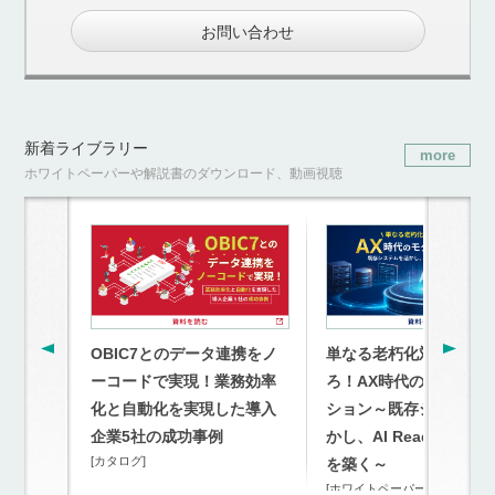
お問い合わせ
新着ライブラリー
more
ホワイトペーパーや解説書のダウンロード、動画視聴
OBIC7とのデータ連携をノ
単なる老朽化対策を超
ーコードで実現！業務効率
ろ！AX時代のモダナイ
化と自動化を実現した導入
ション～既存システム
企業5社の成功事例
かし、AI Readyな連携
[カタログ]
を築く～
[ホワイトペーパー]