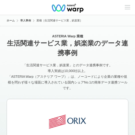
C
o
n
t
ホーム
導入事例
業種［生活関連サービス業，娯楽業］
e
n
t
ASTERIA Warp 業種
s
生活関連サービス業，娯楽業のデータ連
L
i
携事例
n
e
u
「生活関連サービス業，娯楽業」とのデータ連携事例です。
p
導入実績は10,000社以上。
「ASTERIA Warp（アステリア ワープ）」は、ノーコードにより企業の業種や規
模を問わず様々な場面に導入されている国内シェアNo.1の簡単データ連携ツール
です。