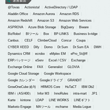
@Tovas
Actionista!
ActiveDirectory / LDAP
Aladdin Office
Amazon Aurora
Amazon RDS
Amazon Redshift
Amazon S3
Amazon Web Services
ASPROVA
Azure Blob Storage
BigQuery
Biware
BizRobo!
BIツール
Box
BP-LINKS
Business b-ridge
Canbus.
CELF
ClimberCloud
Concur
Coupa
CYBER XEED
Dify
Domo
Dr.Sum
Dr.Sum EA
DWH
Dynamics CRM
ecrobo
eMplex EM
ePro_St@ff
ERPパッケージ
eServ
Excel / CSV
Exchange
Exchange Online
FAX
Generalist
GLOVIA
Google Cloud Storage
Google Workspace
Google カレンダー
Googleドライブ
GRANDIT
GrowOneCube 給与
HRMOS Core
HuTaCT
IBM Db2
IBM i（AS/400）
Infor M3
InnoRules
intra-mart
JP1
Karte
kintone
LDAP
LINE WORKS
LINEギフト
Marketo Engage
MAツール
mcframe
Media Logue