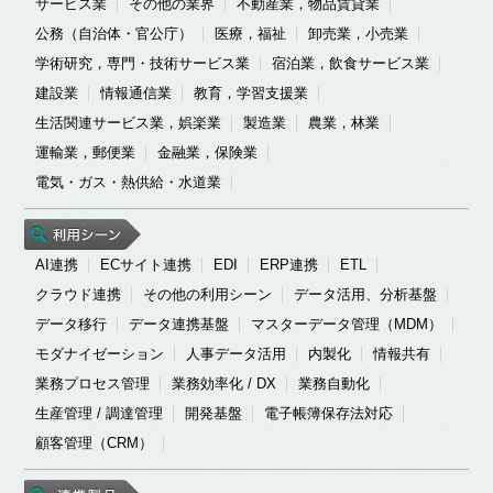
サービス業
その他の業界
不動産業，物品賃貸業
公務（自治体・官公庁）
医療，福祉
卸売業，小売業
学術研究，専門・技術サービス業
宿泊業，飲食サービス業
建設業
情報通信業
教育，学習支援業
生活関連サービス業，娯楽業
製造業
農業，林業
運輸業，郵便業
金融業，保険業
電気・ガス・熱供給・水道業
AI連携
ECサイト連携
EDI
ERP連携
ETL
クラウド連携
その他の利用シーン
データ活用、分析基盤
データ移行
データ連携基盤
マスターデータ管理（MDM）
モダナイゼーション
人事データ活用
内製化
情報共有
業務プロセス管理
業務効率化 / DX
業務自動化
生産管理 / 調達管理
開発基盤
電子帳簿保存法対応
顧客管理（CRM）