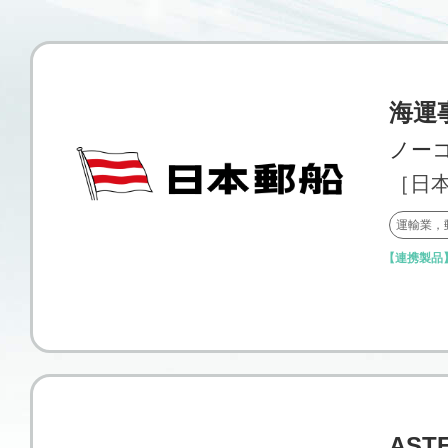
海運
ノーコ
［日
運輸業，
【連携製品
AST