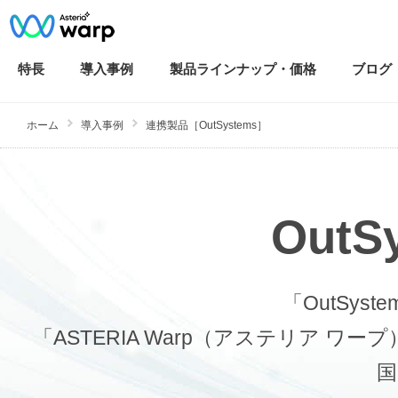
特長
導入
事例
製品ラインナップ・
価格
ブログ
ホーム
導入事例
連携製品［OutSystems］
Out
「OutSy
「ASTERIA Warp（アステリア
国