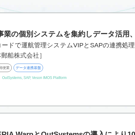
事業の個別システムを集約しデータ活用、
ードで運航管理システムVIPとSAPの連携処理
本郵船株式会社］
郵便業
データ連携基盤
】
OutSystems, SAP, Veson IMOS Platform
ERIA WarpとOutSystemsの導入によ