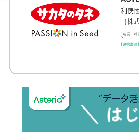
利便
［株
農業，林
【連携製品