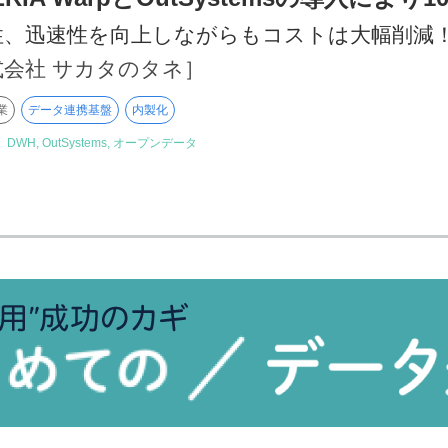
性、迅速性を向上しながらもコストは大幅削減
式会社 サカタのタネ］
業
データ連携基盤
内製化
】
DWH, OutSystems, オープンデータ