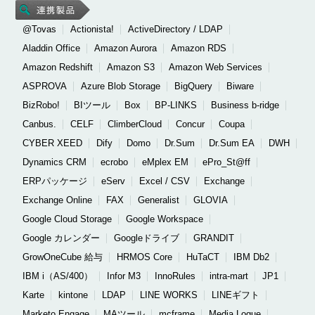
@Tovas
Actionista!
ActiveDirectory / LDAP
Aladdin Office
Amazon Aurora
Amazon RDS
Amazon Redshift
Amazon S3
Amazon Web Services
ASPROVA
Azure Blob Storage
BigQuery
Biware
BizRobo!
BIツール
Box
BP-LINKS
Business b-ridge
Canbus.
CELF
ClimberCloud
Concur
Coupa
CYBER XEED
Dify
Domo
Dr.Sum
Dr.Sum EA
DWH
Dynamics CRM
ecrobo
eMplex EM
ePro_St@ff
ERPパッケージ
eServ
Excel / CSV
Exchange
Exchange Online
FAX
Generalist
GLOVIA
Google Cloud Storage
Google Workspace
Google カレンダー
Googleドライブ
GRANDIT
GrowOneCube 給与
HRMOS Core
HuTaCT
IBM Db2
IBM i（AS/400）
Infor M3
InnoRules
intra-mart
JP1
Karte
kintone
LDAP
LINE WORKS
LINEギフト
Marketo Engage
MAツール
mcframe
Media Logue