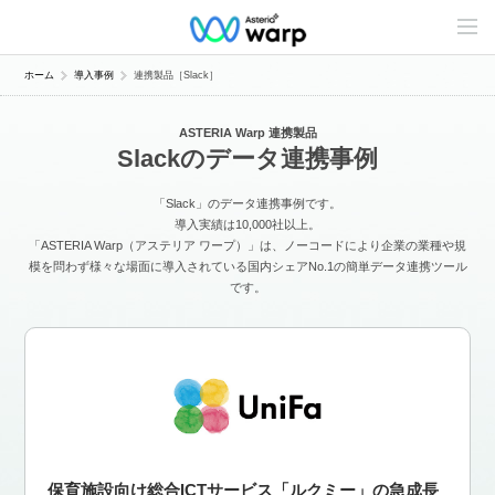
C
o
n
t
ホーム
導入事例
連携製品［Slack］
e
n
t
ASTERIA Warp 連携製品
s
Slackのデータ連携事例
L
i
n
「Slack」のデータ連携事例です。
e
u
導入実績は10,000社以上。
p
「ASTERIA Warp（アステリア ワープ）」は、ノーコードにより企業の業種や規
模を問わず様々な場面に導入されている国内シェアNo.1の簡単データ連携ツール
です。
保育施設向け総合ICTサービス「ルクミー」の急成長