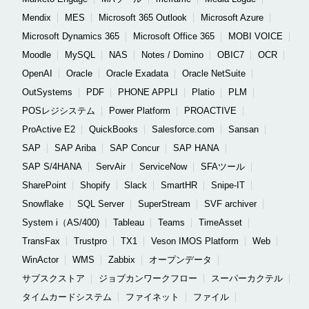
Mendix
MES
Microsoft 365 Outlook
Microsoft Azure
Microsoft Dynamics 365
Microsoft Office 365
MOBI VOICE
Moodle
MySQL
NAS
Notes / Domino
OBIC7
OCR
OpenAI
Oracle
Oracle Exadata
Oracle NetSuite
OutSystems
PDF
PHONE APPLI
Platio
PLM
POSレジシステム
Power Platform
PROACTIVE
ProActive E2
QuickBooks
Salesforce.com
Sansan
SAP
SAP Ariba
SAP Concur
SAP HANA
SAP S/4HANA
ServAir
ServiceNow
SFAツール
SharePoint
Shopify
Slack
SmartHR
Snipe-IT
Snowflake
SQL Server
SuperStream
SVF archiver
System i（AS/400)
Tableau
Teams
TimeAsset
TransFax
Trustpro
TX1
Veson IMOS Platform
Web
WinActor
WMS
Zabbix
オープンデータ
サブスクストア
ジョブカンワークフロー
スーパーカクテル
タイムカードシステム
ファイネット
ファイル