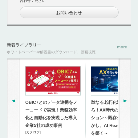
合わせください
お問い合わせ
新着ライブラリー
more
ホワイトペーパーや解説書のダウンロード、動画視聴
OBIC7とのデータ連携をノ
単なる老朽化対策を超
ーコードで実現！業務効率
ろ！AX時代のモダナイ
化と自動化を実現した導入
ション～既存システム
企業5社の成功事例
かし、AI Readyな連携
[カタログ]
を築く～