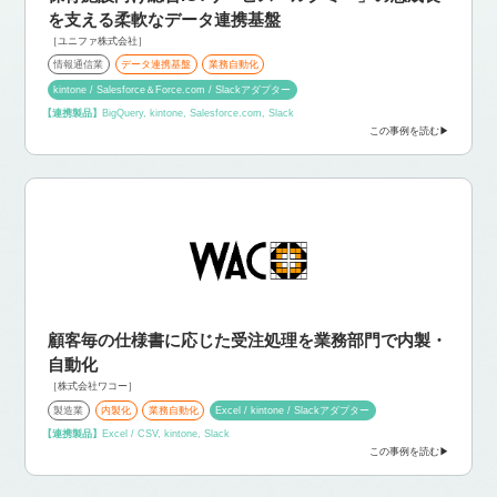
を支える柔軟なデータ連携基盤
［ユニファ株式会社］
情報通信業
データ連携基盤
業務自動化
kintone / Salesforce＆Force.com / Slackアダプター
【連携製品】
BigQuery, kintone, Salesforce.com, Slack
この事例を読む
顧客毎の仕様書に応じた受注処理を業務部門で内製・
自動化
［株式会社ワコー］
製造業
内製化
業務自動化
Excel / kintone / Slackアダプター
【連携製品】
Excel / CSV, kintone, Slack
この事例を読む