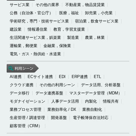
サービス業
その他の業界
不動産業，物品賃貸業
公務（自治体・官公庁）
医療，福祉
卸売業，小売業
学術研究，専門・技術サービス業
宿泊業，飲食サービス業
建設業
情報通信業
教育，学習支援業
生活関連サービス業，娯楽業
製造業
農業，林業
運輸業，郵便業
金融業，保険業
電気・ガス・熱供給・水道業
AI連携
ECサイト連携
EDI
ERP連携
ETL
クラウド連携
その他の利用シーン
データ活用、分析基盤
データ移行
データ連携基盤
マスターデータ管理（MDM）
モダナイゼーション
人事データ活用
内製化
情報共有
業務プロセス管理
業務効率化 / DX
業務自動化
生産管理 / 調達管理
開発基盤
電子帳簿保存法対応
顧客管理（CRM）