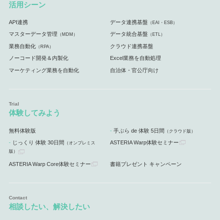
活用シーン
API連携
データ連携基盤
（EAI・ESB）
マスターデータ管理
データ統合基盤
（MDM）
（ETL）
業務自動化
クラウド連携基盤
（RPA）
ノーコード開発＆内製化
Excel業務を自動処理
マーケティング業務を自動化
自治体・官公庁向け
体験してみよう
無料体験版
手ぶら de 体験 5日間
（クラウド版）
じっくり 体験 30日間
ASTERIA Warp体験セミナー
（オンプレミス
版）
ASTERIA Warp Core体験セミナー
書籍プレゼント キャンペーン
相談したい、解決したい