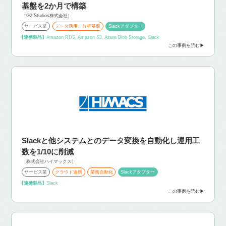
基盤を2か月で構築
［G2 Studios株式会社］
サービス業
データ活用、分析基盤
Slackアダプター
【連携製品】
Amazon RDS, Amazon S3, Azure Blob Storage, Slack
この事例を読む
Slackと他システムとのデータ変換を自動化し運用工
数を1/10に削減
［株式会社ハイマックス］
サービス業
クラウド連携
業務自動化
Slackアダプター
【連携製品】
Slack
この事例を読む