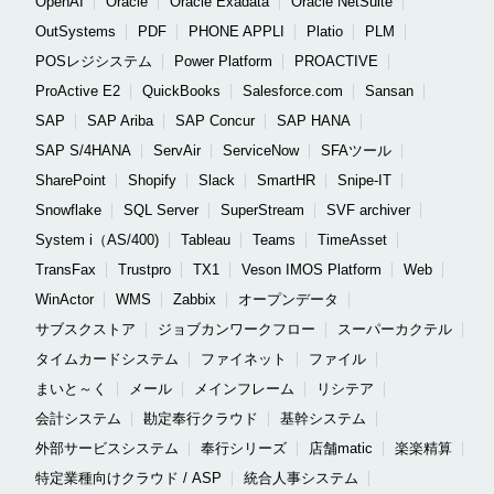
OpenAI
Oracle
Oracle Exadata
Oracle NetSuite
OutSystems
PDF
PHONE APPLI
Platio
PLM
POSレジシステム
Power Platform
PROACTIVE
ProActive E2
QuickBooks
Salesforce.com
Sansan
SAP
SAP Ariba
SAP Concur
SAP HANA
SAP S/4HANA
ServAir
ServiceNow
SFAツール
SharePoint
Shopify
Slack
SmartHR
Snipe-IT
Snowflake
SQL Server
SuperStream
SVF archiver
System i（AS/400)
Tableau
Teams
TimeAsset
TransFax
Trustpro
TX1
Veson IMOS Platform
Web
WinActor
WMS
Zabbix
オープンデータ
サブスクストア
ジョブカンワークフロー
スーパーカクテル
タイムカードシステム
ファイネット
ファイル
まいと～く
メール
メインフレーム
リシテア
会計システム
勘定奉行クラウド
基幹システム
外部サービスシステム
奉行シリーズ
店舗matic
楽楽精算
特定業種向けクラウド / ASP
統合人事システム