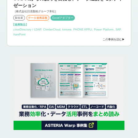
ゼーション
［株式会社日清製粉グループ本社］
製造業
データ連携基盤
Excelアダプター
【連携製品】
ActiveDirectory / LDAP, ClimberCloud, kintone, PHONE APPLI, Power Platform, SAP,
SharePoint
この事例を読む