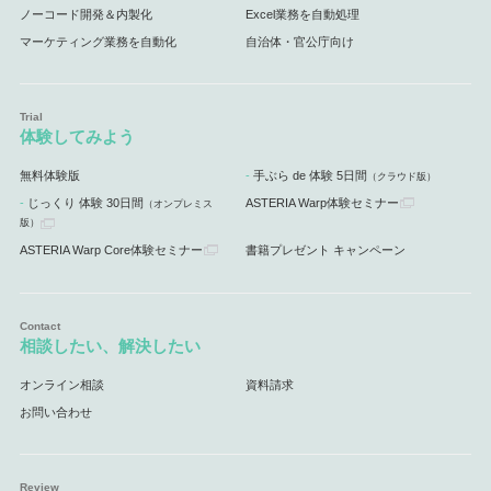
ノーコード開発＆内製化
Excel業務を自動処理
マーケティング業務を自動化
自治体・官公庁向け
体験してみよう
無料体験版
手ぶら de 体験 5日間
（クラウド版）
じっくり 体験 30日間
ASTERIA Warp体験セミナー
（オンプレミス
版）
ASTERIA Warp Core体験セミナー
書籍プレゼント キャンペーン
相談したい、解決したい
オンライン相談
資料請求
お問い合わせ