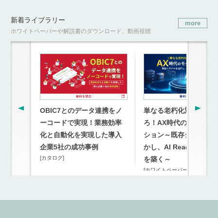
新着ライブラリー
more
ホワイトペーパーや解説書のダウンロード、動画視聴
OBIC7とのデータ連携をノ
単なる老朽化対策を超
ーコードで実現！業務効率
ろ！AX時代のモダナイ
化と自動化を実現した導入
ション～既存システム
企業5社の成功事例
かし、AI Readyな連携
[カタログ]
を築く～
[ホワイトペーパー]