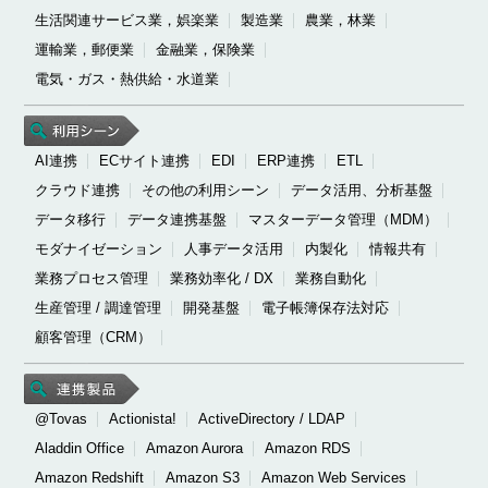
生活関連サービス業，娯楽業
製造業
農業，林業
運輸業，郵便業
金融業，保険業
電気・ガス・熱供給・水道業
AI連携
ECサイト連携
EDI
ERP連携
ETL
クラウド連携
その他の利用シーン
データ活用、分析基盤
データ移行
データ連携基盤
マスターデータ管理（MDM）
モダナイゼーション
人事データ活用
内製化
情報共有
業務プロセス管理
業務効率化 / DX
業務自動化
生産管理 / 調達管理
開発基盤
電子帳簿保存法対応
顧客管理（CRM）
@Tovas
Actionista!
ActiveDirectory / LDAP
Aladdin Office
Amazon Aurora
Amazon RDS
Amazon Redshift
Amazon S3
Amazon Web Services