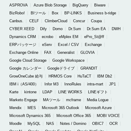
ASPROVA
Azure Blob Storage
BigQuery
Biware
BizRobo!
BIツール
Box
BP-LINKS
Business b-ridge
Canbus.
CELF
ClimberCloud
Concur
Coupa
CYBER XEED
Dify
Domo
Dr.Sum
Dr.Sum EA
DWH
Dynamics CRM
ecrobo
eMplex EM
ePro_St@ff
ERPパッケージ
eServ
Excel / CSV
Exchange
Exchange Online
FAX
Generalist
GLOVIA
Google Cloud Storage
Google Workspace
Google カレンダー
Googleドライブ
GRANDIT
GrowOneCube 給与
HRMOS Core
HuTaCT
IBM Db2
IBM i（AS/400）
Infor M3
InnoRules
intra-mart
JP1
Karte
kintone
LDAP
LINE WORKS
LINEギフト
Marketo Engage
MAツール
mcframe
Media Logue
Mendix
MES
Microsoft 365 Outlook
Microsoft Azure
Microsoft Dynamics 365
Microsoft Office 365
MOBI VOICE
Moodle
MySQL
NAS
Notes / Domino
OBIC7
OCR