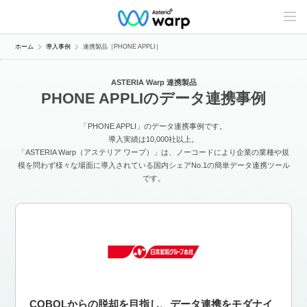
C
o
n
t
ホーム
導入事例
連携製品［PHONE APPLI］
e
n
t
ASTERIA Warp 連携製品
s
PHONE APPLIのデータ連携事例
L
i
n
「PHONE APPLI」のデータ連携事例です。
e
u
導入実績は10,000社以上。
p
「ASTERIA Warp（アステリア ワープ）」は、ノーコードにより企業の業種や規
模を問わず様々な場面に導入されている国内シェアNo.1の簡単データ連携ツール
です。
COBOLからの脱却を目指し、データ連携をモダナイ