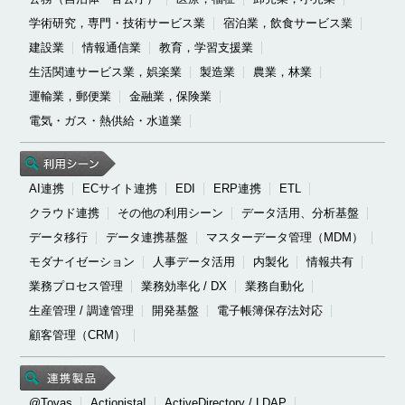
学術研究，専門・技術サービス業
宿泊業，飲食サービス業
建設業
情報通信業
教育，学習支援業
生活関連サービス業，娯楽業
製造業
農業，林業
運輸業，郵便業
金融業，保険業
電気・ガス・熱供給・水道業
AI連携
ECサイト連携
EDI
ERP連携
ETL
クラウド連携
その他の利用シーン
データ活用、分析基盤
データ移行
データ連携基盤
マスターデータ管理（MDM）
モダナイゼーション
人事データ活用
内製化
情報共有
業務プロセス管理
業務効率化 / DX
業務自動化
生産管理 / 調達管理
開発基盤
電子帳簿保存法対応
顧客管理（CRM）
@Tovas
Actionista!
ActiveDirectory / LDAP