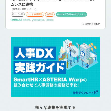
ムレスに連携
［株式会社星野リゾート］
サービス業
データ連携基盤
内製化
kintone / Tableauアダプター
【連携製品】
kintone, QuickBooks, Tableau
この事例を読む
様々な連携を実現する