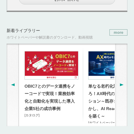
新着ライブラリー
more
ホワイトペーパーや解説書のダウンロード、動画視聴
OBIC7とのデータ連携をノ
単なる老朽化対策を超
ーコードで実現！業務効率
ろ！AX時代のモダナイ
化と自動化を実現した導入
ション～既存システム
企業5社の成功事例
かし、AI Readyな連携
[カタログ]
を築く～
[ホワイトペーパー]