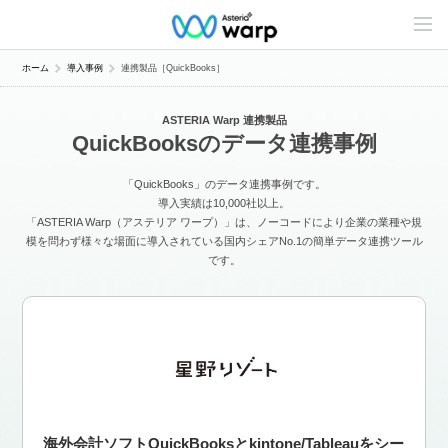
C
o
n
t
ホーム
導入事例
連携製品［QuickBooks］
e
n
t
ASTERIA Warp 連携製品
s
QuickBooksのデータ連携事例
L
i
n
「QuickBooks」のデータ連携事例です。
e
u
導入実績は10,000社以上。
p
「ASTERIA Warp（アステリア ワープ）」は、ノーコードにより企業の業種や規
模を問わず様々な場面に導入されている国内シェアNo.1の簡単データ連携ツール
です。
海外会計ソフトQuickBooksとkintone/Tableauをシー