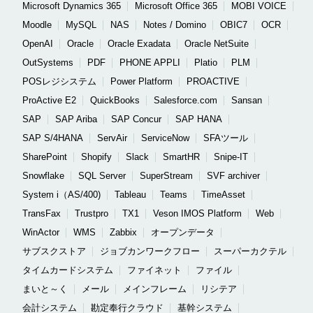
Microsoft Dynamics 365
Microsoft Office 365
MOBI VOICE
Moodle
MySQL
NAS
Notes / Domino
OBIC7
OCR
OpenAI
Oracle
Oracle Exadata
Oracle NetSuite
OutSystems
PDF
PHONE APPLI
Platio
PLM
POSレジシステム
Power Platform
PROACTIVE
ProActive E2
QuickBooks
Salesforce.com
Sansan
SAP
SAP Ariba
SAP Concur
SAP HANA
SAP S/4HANA
ServAir
ServiceNow
SFAツール
SharePoint
Shopify
Slack
SmartHR
Snipe-IT
Snowflake
SQL Server
SuperStream
SVF archiver
System i（AS/400)
Tableau
Teams
TimeAsset
TransFax
Trustpro
TX1
Veson IMOS Platform
Web
WinActor
WMS
Zabbix
オープンデータ
サブスクストア
ジョブカンワークフロー
スーパーカクテル
タイムカードシステム
ファイネット
ファイル
まいと～く
メール
メインフレーム
リシテア
会計システム
勘定奉行クラウド
基幹システム