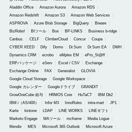
Aladdin Office
Amazon Aurora
Amazon RDS
Amazon Redshift
Amazon S3
Amazon Web Services
ASPROVA
Azure Blob Storage
BigQuery
Biware
BizRobo!
BIツール
Box
BP-LINKS
Business b-ridge
Canbus.
CELF
ClimberCloud
Concur
Coupa
CYBER XEED
Dify
Domo
Dr.Sum
Dr.Sum EA
DWH
Dynamics CRM
ecrobo
eMplex EM
ePro_St@ff
ERPパッケージ
eServ
Excel / CSV
Exchange
Exchange Online
FAX
Generalist
GLOVIA
Google Cloud Storage
Google Workspace
Google カレンダー
Googleドライブ
GRANDIT
GrowOneCube 給与
HRMOS Core
HuTaCT
IBM Db2
IBM i（AS/400）
Infor M3
InnoRules
intra-mart
JP1
Karte
kintone
LDAP
LINE WORKS
LINEギフト
Marketo Engage
MAツール
mcframe
Media Logue
Mendix
MES
Microsoft 365 Outlook
Microsoft Azure