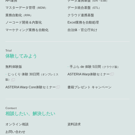
API連携
データ連携基盤
（EAI・ESB）
マスターデータ管理
データ統合基盤
（MDM）
（ETL）
業務自動化
クラウド連携基盤
（RPA）
ノーコード開発＆内製化
Excel業務を自動処理
マーケティング業務を自動化
自治体・官公庁向け
体験してみよう
無料体験版
手ぶら de 体験 5日間
（クラウド版）
じっくり 体験 30日間
ASTERIA Warp体験セミナー
（オンプレミス
版）
ASTERIA Warp Core体験セミナー
書籍プレゼント キャンペーン
相談したい、解決したい
オンライン相談
資料請求
お問い合わせ