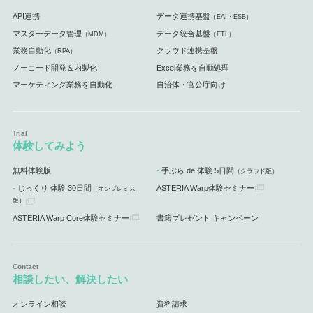
API連携
データ連携基盤
（EAI・ESB）
マスターデータ管理
データ統合基盤
（MDM）
（ETL）
業務自動化
クラウド連携基盤
（RPA）
ノーコード開発＆内製化
Excel業務を自動処理
マーケティング業務を自動化
自治体・官公庁向け
体験してみよう
無料体験版
手ぶら de 体験 5日間
（クラウド版）
じっくり 体験 30日間
ASTERIA Warp体験セミナー
（オンプレミス
版）
ASTERIA Warp Core体験セミナー
書籍プレゼント キャンペーン
相談したい、解決したい
オンライン相談
資料請求