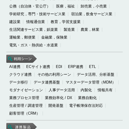
公務（自治体・官公庁）
医療，福祉
卸売業，小売業
学術研究，専門・技術サービス業
宿泊業，飲食サービス業
建設業
情報通信業
教育，学習支援業
生活関連サービス業，娯楽業
製造業
農業，林業
運輸業，郵便業
金融業，保険業
電気・ガス・熱供給・水道業
AI連携
ECサイト連携
EDI
ERP連携
ETL
クラウド連携
その他の利用シーン
データ活用、分析基盤
データ移行
データ連携基盤
マスターデータ管理（MDM）
モダナイゼーション
人事データ活用
内製化
情報共有
業務プロセス管理
業務効率化 / DX
業務自動化
生産管理 / 調達管理
開発基盤
電子帳簿保存法対応
顧客管理（CRM）