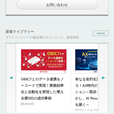
お問い合わせ
新着ライブラリー
more
ホワイトペーパーや解説書のダウンロード、動画視聴
OBIC7とのデータ連携をノ
単なる老朽化対策を超
ーコードで実現！業務効率
ろ！AX時代のモダナイ
化と自動化を実現した導入
ション～既存システム
企業5社の成功事例
かし、AI Readyな連携
[カタログ]
を築く～
[ホワイトペーパー]