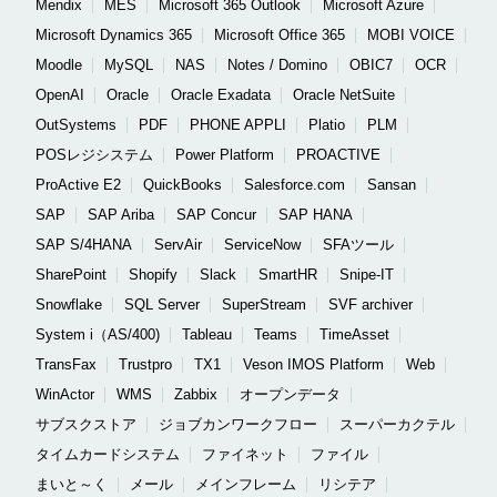
Mendix
MES
Microsoft 365 Outlook
Microsoft Azure
Microsoft Dynamics 365
Microsoft Office 365
MOBI VOICE
Moodle
MySQL
NAS
Notes / Domino
OBIC7
OCR
OpenAI
Oracle
Oracle Exadata
Oracle NetSuite
OutSystems
PDF
PHONE APPLI
Platio
PLM
POSレジシステム
Power Platform
PROACTIVE
ProActive E2
QuickBooks
Salesforce.com
Sansan
SAP
SAP Ariba
SAP Concur
SAP HANA
SAP S/4HANA
ServAir
ServiceNow
SFAツール
SharePoint
Shopify
Slack
SmartHR
Snipe-IT
Snowflake
SQL Server
SuperStream
SVF archiver
System i（AS/400)
Tableau
Teams
TimeAsset
TransFax
Trustpro
TX1
Veson IMOS Platform
Web
WinActor
WMS
Zabbix
オープンデータ
サブスクストア
ジョブカンワークフロー
スーパーカクテル
タイムカードシステム
ファイネット
ファイル
まいと～く
メール
メインフレーム
リシテア