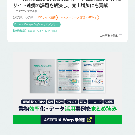
サイト連携の課題を解決し、売上増加にも貢献
［アズワン株式会社］
卸売業，小売業
ECサイト連携
マスターデータ管理（MDM）
Excel / Google BigQueryアダプター
【連携製品】
Excel / CSV, SAP Ariba
この事例を読む