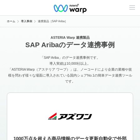
C
o
n
t
ホーム
導入事例
連携製品［SAP Ariba］
e
n
t
ASTERIA Warp 連携製品
s
SAP Aribaのデータ連携事例
L
i
n
「SAP Ariba」のデータ連携事例です。
e
u
導入実績は10,000社以上。
p
「ASTERIA Warp（アステリア ワープ）」は、ノーコードにより企業の業種や規
模を問わず様々な場面に導入されている国内シェアNo.1の簡単データ連携ツール
です。
1000万点を超える商品情報のデータ更新自動化で外部