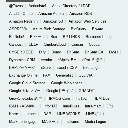
@Tovas
Actionista!
ActiveDirectory / LDAP
Aladdin Office
Amazon Aurora
Amazon RDS
Amazon Redshift
Amazon S3
Amazon Web Services
ASPROVA
Azure Blob Storage
BigQuery
Biware
BizRobo!
BIツール
Box
BP-LINKS
Business b-ridge
Canbus.
CELF
ClimberCloud
Concur
Coupa
CYBER XEED
Dify
Domo
Dr.Sum
Dr.Sum EA
DWH
Dynamics CRM
ecrobo
eMplex EM
ePro_St@ff
ERPパッケージ
eServ
Excel / CSV
Exchange
Exchange Online
FAX
Generalist
GLOVIA
Google Cloud Storage
Google Workspace
Google カレンダー
Googleドライブ
GRANDIT
GrowOneCube 給与
HRMOS Core
HuTaCT
IBM Db2
IBM i（AS/400）
Infor M3
InnoRules
intra-mart
JP1
Karte
kintone
LDAP
LINE WORKS
LINEギフト
Marketo Engage
MAツール
mcframe
Media Logue