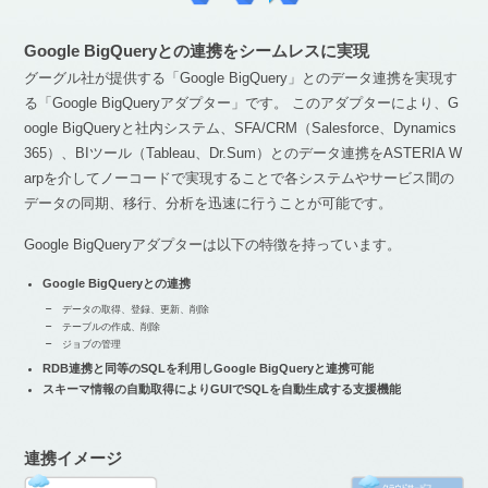
Google BigQueryとの連携をシームレスに実現
グーグル社が提供する「Google BigQuery」とのデータ連携を実現す
る「Google BigQueryアダプター」です。 このアダプターにより、G
oogle BigQueryと社内システム、SFA/CRM（Salesforce、Dynamics
365）、BIツール（Tableau、Dr.Sum）とのデータ連携をASTERIA W
arpを介してノーコードで実現することで各システムやサービス間の
データの同期、移行、分析を迅速に行うことが可能です。
Google BigQueryアダプターは以下の特徴を持っています。
Google BigQueryとの連携
データの取得、登録、更新、削除
テーブルの作成、削除
ジョブの管理
RDB連携と同等のSQLを利用しGoogle BigQueryと連携可能
スキーマ情報の自動取得によりGUIでSQLを自動生成する支援機能
連携イメージ