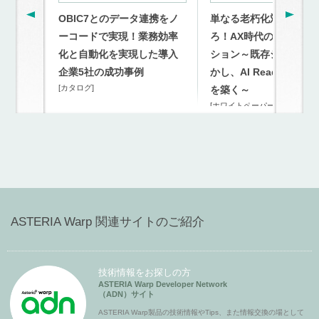
OBIC7とのデータ連携をノ
単なる老朽化対策を超
ーコードで実現！業務効率
ろ！AX時代のモダナイ
化と自動化を実現した導入
ション～既存システム
企業5社の成功事例
かし、AI Readyな連携
[カタログ]
を築く～
[ホワイトペーパー]
ASTERIA Warp 関連サイトのご紹介
技術情報をお探しの方
ASTERIA Warp Developer Network
（ADN）サイト
ASTERIA Warp製品の技術情報やTips、また情報交換の場として