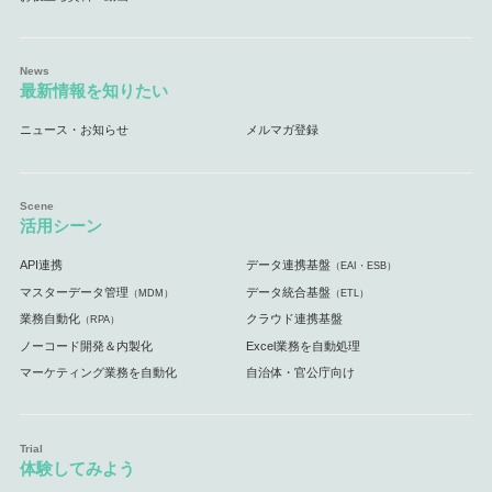
最新情報を知りたい
ニュース・お知らせ
メルマガ登録
活用シーン
API連携
データ連携基盤
（EAI・ESB）
マスターデータ管理
データ統合基盤
（MDM）
（ETL）
業務自動化
クラウド連携基盤
（RPA）
ノーコード開発＆内製化
Excel業務を自動処理
マーケティング業務を自動化
自治体・官公庁向け
体験してみよう