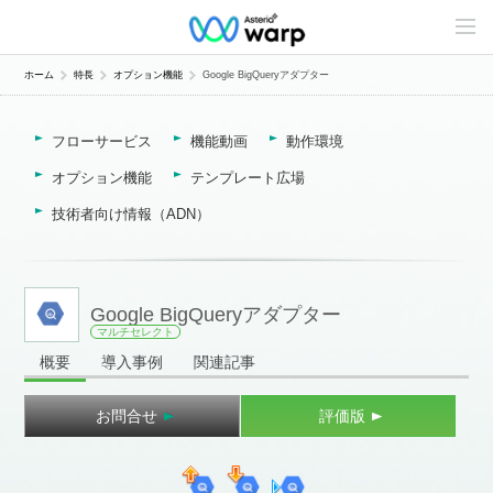
C
o
n
t
ホーム
特長
オプション機能
Google BigQueryアダプター
e
n
t
フローサービス
機能動画
動作環境
s
L
i
オプション機能
テンプレート広場
n
e
技術者向け情報（ADN）
u
p
Google BigQueryアダプター
マルチセレクト
概要
導入事例
関連記事
お問合せ
評価版