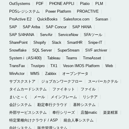
OutSystems
PDF
PHONE APPLI
Platio
PLM
POSレジシステム
Power Platform
PROACTIVE
ProActive E2
QuickBooks
Salesforce.com
Sansan
SAP
SAP Ariba
SAP Concur
SAP HANA
SAP S/4HANA
ServAir
ServiceNow
SFAツール
SharePoint
Shopify
Slack
SmartHR
Snipe-IT
Snowflake
SQL Server
SuperStream
SVF archiver
System i（AS/400)
Tableau
Teams
TimeAsset
TransFax
Trustpro
TX1
Veson IMOS Platform
Web
WinActor
WMS
Zabbix
オープンデータ
サブスクストア
ジョブカンワークフロー
スーパーカクテル
タイムカードシステム
ファイネット
ファイル
まいと～く
メール
メインフレーム
リシテア
会計システム
勘定奉行クラウド
基幹システム
外部サービスシステム
奉行シリーズ
店舗matic
楽楽精算
特定業種向けクラウド / ASP
統合人事システム
自社システム
販売管理システム