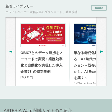
新着ライブラリー
more
ホワイトペーパーや解説書のダウンロード、動画視聴
OBIC7とのデータ連携をノ
単なる老朽化対策を超
ーコードで実現！業務効率
ろ！AX時代のモダナイ
化と自動化を実現した導入
ション～既存システム
企業5社の成功事例
かし、AI Readyな連携
[カタログ]
を築く～
[ホワイトペーパー]
ASTERIA Warp 関連サイトのご紹介