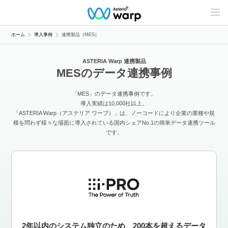
C
o
n
t
ホーム
導入事例
連携製品［MES］
e
n
t
ASTERIA Warp 連携製品
s
MESのデータ連携事例
L
i
n
「MES」のデータ連携事例です。
e
u
導入実績は10,000社以上。
p
「ASTERIA Warp（アステリア ワープ）」は、ノーコードにより企業の業種や規
模を問わず様々な場面に導入されている国内シェアNo.1の簡単データ連携ツール
です。
2年以内のシステム独立のため、200本を超えるデータ