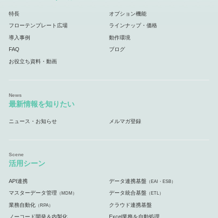
特長
オプション機能
フローテンプレート広場
ラインナップ・価格
導入事例
動作環境
FAQ
ブログ
お役立ち資料・動画
最新情報を知りたい
ニュース・お知らせ
メルマガ登録
活用シーン
API連携
データ連携基盤
（EAI・ESB）
マスターデータ管理
データ統合基盤
（MDM）
（ETL）
業務自動化
クラウド連携基盤
（RPA）
ノーコード開発＆内製化
Excel業務を自動処理