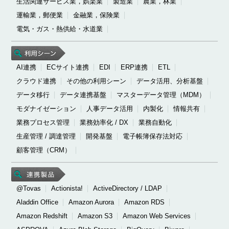
生活関連サービス業，娯楽業
製造業
農業，林業
運輸業，郵便業
金融業，保険業
電気・ガス・熱供給・水道業
AI連携
ECサイト連携
EDI
ERP連携
ETL
クラウド連携
その他の利用シーン
データ活用、分析基盤
データ移行
データ連携基盤
マスターデータ管理（MDM）
モダナイゼーション
人事データ活用
内製化
情報共有
業務プロセス管理
業務効率化 / DX
業務自動化
生産管理 / 調達管理
開発基盤
電子帳簿保存法対応
顧客管理（CRM）
@Tovas
Actionista!
ActiveDirectory / LDAP
Aladdin Office
Amazon Aurora
Amazon RDS
Amazon Redshift
Amazon S3
Amazon Web Services