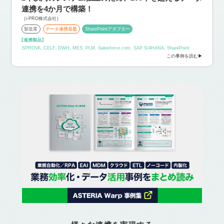
連携を4か月で構築！
［i-PRO株式会社］
製造業
データ連携基盤
SharePointアダプター
【連携製品】
ASPROVA, CELF, DWH, MES, PLM, Salesforce.com, SAP S/4HANA, SharePoint
この事例を読む