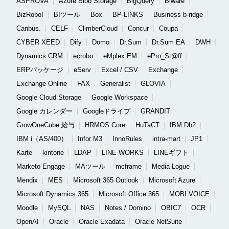
ASPROVA
Azure Blob Storage
BigQuery
Biware
BizRobo!
BIツール
Box
BP-LINKS
Business b-ridge
Canbus.
CELF
ClimberCloud
Concur
Coupa
CYBER XEED
Dify
Domo
Dr.Sum
Dr.Sum EA
DWH
Dynamics CRM
ecrobo
eMplex EM
ePro_St@ff
ERPパッケージ
eServ
Excel / CSV
Exchange
Exchange Online
FAX
Generalist
GLOVIA
Google Cloud Storage
Google Workspace
Google カレンダー
Googleドライブ
GRANDIT
GrowOneCube 給与
HRMOS Core
HuTaCT
IBM Db2
IBM i（AS/400）
Infor M3
InnoRules
intra-mart
JP1
Karte
kintone
LDAP
LINE WORKS
LINEギフト
Marketo Engage
MAツール
mcframe
Media Logue
Mendix
MES
Microsoft 365 Outlook
Microsoft Azure
Microsoft Dynamics 365
Microsoft Office 365
MOBI VOICE
Moodle
MySQL
NAS
Notes / Domino
OBIC7
OCR
OpenAI
Oracle
Oracle Exadata
Oracle NetSuite