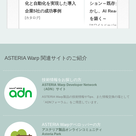
化と自動化を実現した導入
ション～既存システム
企業5社の成功事例
かし、AI Readyな連携
[カタログ]
を築く～
[ホワイトペーパー]
ASTERIA Warp 関連サイトのご紹介
技術情報をお探しの方
ASTERIA Warp Developer Network
（ADN）サイト
ASTERIA Warp製品の技術情報やTips、また情報交換の場として
「ADNフォーラム」をご用意しています。
ASTERIA Warpデベロッパーの方
アステリア製品オンラインコミュニティ
Asteria Park