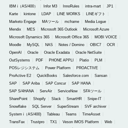
IBM i（AS/400）
Infor M3
InnoRules
intra-mart
JP1
Karte
kintone
LDAP
LINE WORKS
LINEギフト
Marketo Engage
MAツール
mcframe
Media Logue
Mendix
MES
Microsoft 365 Outlook
Microsoft Azure
Microsoft Dynamics 365
Microsoft Office 365
MOBI VOICE
Moodle
MySQL
NAS
Notes / Domino
OBIC7
OCR
OpenAI
Oracle
Oracle Exadata
Oracle NetSuite
OutSystems
PDF
PHONE APPLI
Platio
PLM
POSレジシステム
Power Platform
PROACTIVE
ProActive E2
QuickBooks
Salesforce.com
Sansan
SAP
SAP Ariba
SAP Concur
SAP HANA
SAP S/4HANA
ServAir
ServiceNow
SFAツール
SharePoint
Shopify
Slack
SmartHR
Snipe-IT
Snowflake
SQL Server
SuperStream
SVF archiver
System i（AS/400)
Tableau
Teams
TimeAsset
TransFax
Trustpro
TX1
Veson IMOS Platform
Web