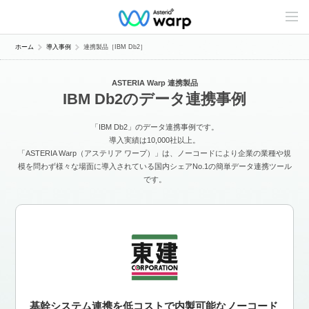
C
o
n
t
ホーム
導入事例
連携製品［IBM Db2］
e
n
t
ASTERIA Warp 連携製品
s
IBM Db2のデータ連携事例
L
i
n
「IBM Db2」のデータ連携事例です。
e
u
導入実績は10,000社以上。
p
「ASTERIA Warp（アステリア ワープ）」は、ノーコードにより企業の業種や規
模を問わず様々な場面に導入されている国内シェアNo.1の簡単データ連携ツール
です。
基幹システム連携を低コストで内製可能なノーコード