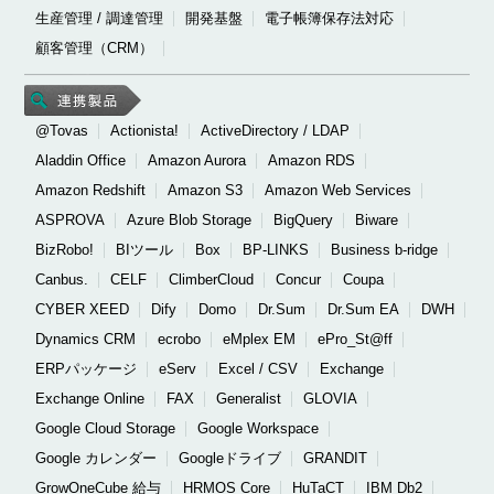
生産管理 / 調達管理
開発基盤
電子帳簿保存法対応
顧客管理（CRM）
@Tovas
Actionista!
ActiveDirectory / LDAP
Aladdin Office
Amazon Aurora
Amazon RDS
Amazon Redshift
Amazon S3
Amazon Web Services
ASPROVA
Azure Blob Storage
BigQuery
Biware
BizRobo!
BIツール
Box
BP-LINKS
Business b-ridge
Canbus.
CELF
ClimberCloud
Concur
Coupa
CYBER XEED
Dify
Domo
Dr.Sum
Dr.Sum EA
DWH
Dynamics CRM
ecrobo
eMplex EM
ePro_St@ff
ERPパッケージ
eServ
Excel / CSV
Exchange
Exchange Online
FAX
Generalist
GLOVIA
Google Cloud Storage
Google Workspace
Google カレンダー
Googleドライブ
GRANDIT
GrowOneCube 給与
HRMOS Core
HuTaCT
IBM Db2