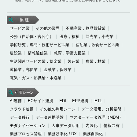
サービス業
その他の業界
不動産業，物品賃貸業
公務（自治体・官公庁）
医療，福祉
卸売業，小売業
学術研究，専門・技術サービス業
宿泊業，飲食サービス業
建設業
情報通信業
教育，学習支援業
生活関連サービス業，娯楽業
製造業
農業，林業
運輸業，郵便業
金融業，保険業
電気・ガス・熱供給・水道業
AI連携
ECサイト連携
EDI
ERP連携
ETL
クラウド連携
その他の利用シーン
データ活用、分析基盤
データ移行
データ連携基盤
マスターデータ管理（MDM）
モダナイゼーション
人事データ活用
内製化
情報共有
業務プロセス管理
業務効率化 / DX
業務自動化