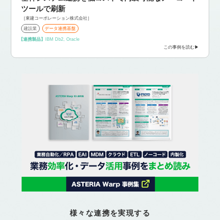
ツールで刷新
［東建コーポレーション株式会社］
建設業
データ連携基盤
【連携製品】
IBM Db2, Oracle
この事例を読む
様々な連携を実現する