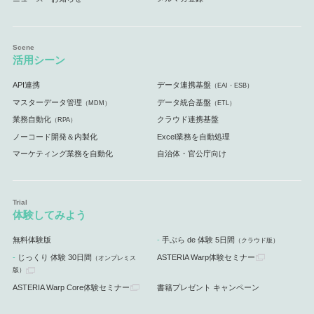
活用シーン
API連携
データ連携基盤
（EAI・ESB）
マスターデータ管理
データ統合基盤
（MDM）
（ETL）
業務自動化
クラウド連携基盤
（RPA）
ノーコード開発＆内製化
Excel業務を自動処理
マーケティング業務を自動化
自治体・官公庁向け
体験してみよう
無料体験版
手ぶら de 体験 5日間
（クラウド版）
じっくり 体験 30日間
ASTERIA Warp体験セミナー
（オンプレミス
版）
ASTERIA Warp Core体験セミナー
書籍プレゼント キャンペーン