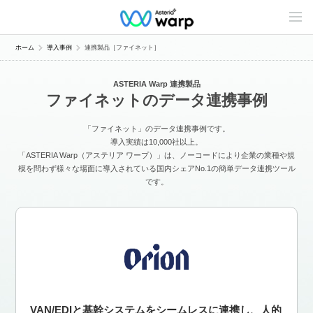
C
o
n
t
ホーム
導入事例
連携製品［ファイネット］
e
n
t
ASTERIA Warp 連携製品
s
ファイネットのデータ連携事例
L
i
n
「ファイネット」のデータ連携事例です。
e
u
導入実績は10,000社以上。
p
「ASTERIA Warp（アステリア ワープ）」は、ノーコードにより企業の業種や規
模を問わず様々な場面に導入されている国内シェアNo.1の簡単データ連携ツール
です。
VAN/EDIと基幹システムをシームレスに連携し、人的