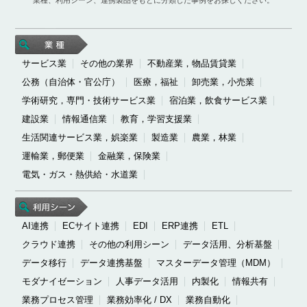
サービス業
その他の業界
不動産業，物品賃貸業
公務（自治体・官公庁）
医療，福祉
卸売業，小売業
学術研究，専門・技術サービス業
宿泊業，飲食サービス業
建設業
情報通信業
教育，学習支援業
生活関連サービス業，娯楽業
製造業
農業，林業
運輸業，郵便業
金融業，保険業
電気・ガス・熱供給・水道業
AI連携
ECサイト連携
EDI
ERP連携
ETL
クラウド連携
その他の利用シーン
データ活用、分析基盤
データ移行
データ連携基盤
マスターデータ管理（MDM）
モダナイゼーション
人事データ活用
内製化
情報共有
業務プロセス管理
業務効率化 / DX
業務自動化