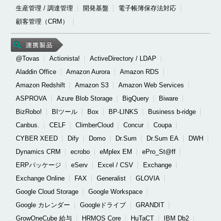
生産管理 / 調達管理
開発基盤
電子帳簿保存法対応
顧客管理（CRM）
@Tovas
Actionista!
ActiveDirectory / LDAP
Aladdin Office
Amazon Aurora
Amazon RDS
Amazon Redshift
Amazon S3
Amazon Web Services
ASPROVA
Azure Blob Storage
BigQuery
Biware
BizRobo!
BIツール
Box
BP-LINKS
Business b-ridge
Canbus.
CELF
ClimberCloud
Concur
Coupa
CYBER XEED
Dify
Domo
Dr.Sum
Dr.Sum EA
DWH
Dynamics CRM
ecrobo
eMplex EM
ePro_St@ff
ERPパッケージ
eServ
Excel / CSV
Exchange
Exchange Online
FAX
Generalist
GLOVIA
Google Cloud Storage
Google Workspace
Google カレンダー
Googleドライブ
GRANDIT
GrowOneCube 給与
HRMOS Core
HuTaCT
IBM Db2