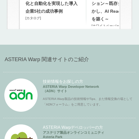
化と自動化を実現した導入
ション～既存システム
企業5社の成功事例
かし、AI Readyな連携
[カタログ]
を築く～
[ホワイトペーパー]
ASTERIA Warp 関連サイトのご紹介
技術情報をお探しの方
ASTERIA Warp Developer Network
（ADN）サイト
ASTERIA Warp製品の技術情報やTips、また情報交換の場として
「ADNフォーラム」をご用意しています。
ASTERIA Warpデベロッパーの方
アステリア製品オンラインコミュニティ
Asteria Park