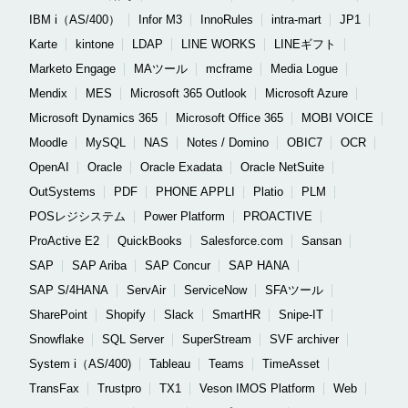
IBM i（AS/400）
Infor M3
InnoRules
intra-mart
JP1
Karte
kintone
LDAP
LINE WORKS
LINEギフト
Marketo Engage
MAツール
mcframe
Media Logue
Mendix
MES
Microsoft 365 Outlook
Microsoft Azure
Microsoft Dynamics 365
Microsoft Office 365
MOBI VOICE
Moodle
MySQL
NAS
Notes / Domino
OBIC7
OCR
OpenAI
Oracle
Oracle Exadata
Oracle NetSuite
OutSystems
PDF
PHONE APPLI
Platio
PLM
POSレジシステム
Power Platform
PROACTIVE
ProActive E2
QuickBooks
Salesforce.com
Sansan
SAP
SAP Ariba
SAP Concur
SAP HANA
SAP S/4HANA
ServAir
ServiceNow
SFAツール
SharePoint
Shopify
Slack
SmartHR
Snipe-IT
Snowflake
SQL Server
SuperStream
SVF archiver
System i（AS/400)
Tableau
Teams
TimeAsset
TransFax
Trustpro
TX1
Veson IMOS Platform
Web